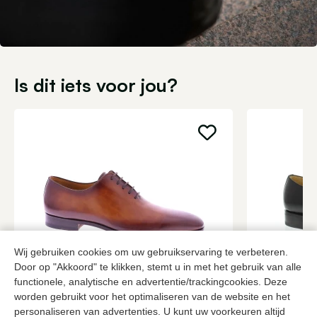
Is dit iets voor jou?
Wij gebruiken cookies om uw gebruikservaring te verbeteren.
Door op "Akkoord" te klikken, stemt u in met het gebruik van alle
Magnanni
Berwick
functionele, analytische en advertentie/trackingcookies. Deze
Bruine veterschoenen heren
Zwarte vete
worden gebruikt voor het optimaliseren van de website en het
personaliseren van advertenties. U kunt uw voorkeuren altijd
379,95
2 kleuren
239,95