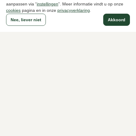
aanpassen via “
instellingen
”. Meer informatie vindt u op onze
cookies
pagina en in onze
privacyverklaring
.
Nee, liever niet
Akkoord
Naar alle producten
Sinds 1983 een begrip in Den Haag
Voor dames
Voor heren
Over Klijsen
Over ons
Vacatures
Klantenservice
Maten
Ruilen & retourneren
Inloggen / Account
Dameswinkel Klijsen
Herenwinkel Klijsen