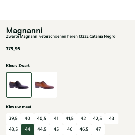
Magnanni
Zwarte Magnanni veterschoenen heren 13232 Catania Negro
379,95
Kleur: Zwart
Kies uw maat
39,5
40
40,5
41
41,5
42
42,5
43
43,5
44
44,5
45
46
46,5
47