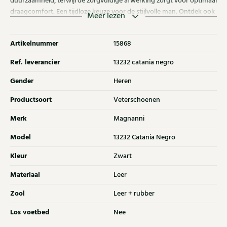
duurzaamheid, terwijl de zorgvuldige afwerking zorgt voor optimaal
draagcomfort. Een tijdloze keuze voor de stijlvolle man. Ontdek ook
Meer lezen
andere Magnanni schoenen bij Klijsen.
Artikelnummer
15868
Ref. leverancier
13232 catania negro
Gender
Heren
Productsoort
Veterschoenen
Merk
Magnanni
Model
13232 Catania Negro
Kleur
Zwart
Materiaal
Leer
Zool
Leer + rubber
Los voetbed
Nee