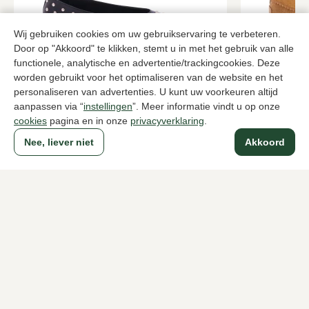
Wij gebruiken cookies om uw gebruikservaring te verbeteren.
Door op "Akkoord" te klikken, stemt u in met het gebruik van alle
functionele, analytische en advertentie/trackingcookies. Deze
worden gebruikt voor het optimaliseren van de website en het
personaliseren van advertenties. U kunt uw voorkeuren altijd
Miss Behave
Si
Zwarte ballerina's dames
Cognac inst
aanpassen via “
instellingen
”. Meer informatie vindt u op onze
cookies
pagina en in onze
privacyverklaring
.
60,00
78,0
99,95
129,95
Nee, liever niet
Akkoord
Naar alle producten
Sinds 1983 een begrip in Den Haag
Voor dames
Voor heren