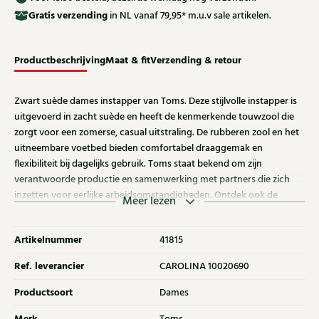
Gratis
verzending
in NL vanaf 79,95* m.u.v sale artikelen.
Productbeschrijving
Maat & fit
Verzending & retour
Zwart suède dames instapper van Toms. Deze stijlvolle instapper is
uitgevoerd in zacht suède en heeft de kenmerkende touwzool die
zorgt voor een zomerse, casual uitstraling. De rubberen zool en het
uitneembare voetbed bieden comfortabel draaggemak en
flexibiliteit bij dagelijks gebruik. Toms staat bekend om zijn
verantwoorde productie en samenwerking met partners die zich
inzetten voor eerlijke arbeidsomstandigheden. Ontdek ook de
Meer lezen
andere dames instappers van Toms bij Klijsen.
Artikelnummer
41815
Ref. leverancier
CAROLINA 10020690
Productsoort
Dames