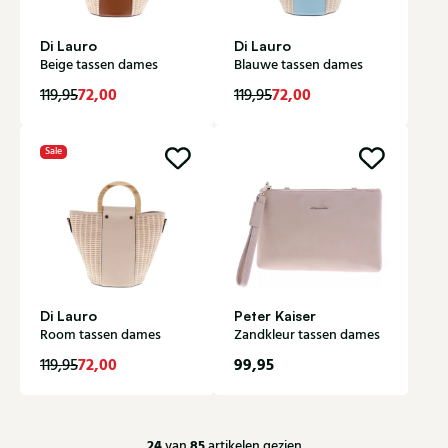
Di Lauro
Di Lauro
Beige tassen dames
Blauwe tassen dames
72,00
72,00
119,95
119,95
Sale
Di Lauro
Peter Kaiser
Room tassen dames
Zandkleur tassen dames
72,00
99,95
119,95
24
85
van
artikelen gezien