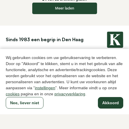
Meer laden
Sinds 1983 een begrip in Den Haag
Wij gebruiken cookies om uw gebruikservaring te verbeteren.
Voor dames
Voor heren
Door op "Akkoord" te klikken, stemt u in met het gebruik van alle
functionele, analytische en advertentie/trackingcookies. Deze
Over Klijsen
worden gebruikt voor het optimaliseren van de website en het
personaliseren van advertenties. U kunt uw voorkeuren altijd
Over ons
Vacatures
aanpassen via “
instellingen
”. Meer informatie vindt u op onze
Klantenservice
Maten
Ruilen & retourneren
Inloggen / Account
cookies
pagina en in onze
privacyverklaring
.
Nee, liever niet
Akkoord
Dameswinkel Klijsen
Herenwinkel Klijsen
Klantenservice