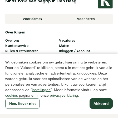
Sinds 1983 een begrip in Den Haag
Voor dames
Voor heren
Over Klijsen
Over ons
Vacatures
Klantenservice
Maten
Ruilen & retourneren
Inloggen / Account
Dameswinkel Klijsen
Wij gebruiken cookies om uw gebruikservaring te verbeteren.
Door op "Akkoord" te klikken, stemt u in met het gebruik van alle
Herenwinkel Klijsen
functionele, analytische en advertentie/trackingcookies. Deze
worden gebruikt voor het optimaliseren van de website en het
Klantenservice
personaliseren van advertenties. U kunt uw voorkeuren altijd
Volg ons
aanpassen via “
instellingen
”. Meer informatie vindt u op onze
cookies
pagina en in onze
privacyverklaring
.
Nee, liever niet
Akkoord
© Klijsen Schoenmode - 2026
Privacyverklaring
Cookies
Algemene voorwaarden