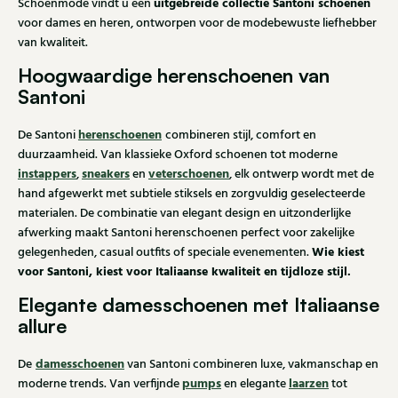
uitgebreide collectie Santoni schoenen
Schoenmode vindt u een
voor dames en heren, ontworpen voor de modebewuste liefhebber
van kwaliteit.
Hoogwaardige herenschoenen van
Santoni
herenschoenen
De Santoni
combineren stijl, comfort en
duurzaamheid. Van klassieke Oxford schoenen tot moderne
instappers
sneakers
veterschoenen
,
en
, elk ontwerp wordt met de
hand afgewerkt met subtiele stiksels en zorgvuldig geselecteerde
materialen. De combinatie van elegant design en uitzonderlijke
afwerking maakt Santoni herenschoenen perfect voor zakelijke
Wie kiest
gelegenheden, casual outfits of speciale evenementen.
voor Santoni, kiest voor Italiaanse kwaliteit en tijdloze stijl.
Elegante damesschoenen met Italiaanse
allure
damesschoenen
De
van Santoni combineren luxe, vakmanschap en
pumps
laarzen
moderne trends. Van verfijnde
en elegante
tot