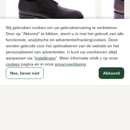
Wij gebruiken cookies om uw gebruikservaring te verbeteren.
Door op "Akkoord" te klikken, stemt u in met het gebruik van alle
functionele, analytische en advertentie/trackingcookies. Deze
Pantanetti
Santoni
worden gebruikt voor het optimaliseren van de website en het
Bruine veterschoenen heren
Bruine veter
personaliseren van advertenties. U kunt uw voorkeuren altijd
369,95
1249,00
aanpassen via “
instellingen
”. Meer informatie vindt u op onze
cookies
pagina en in onze
privacyverklaring
.
Nee, liever niet
Akkoord
Naar alle producten
Sinds 1983 een begrip in Den Haag
Voor dames
Voor heren