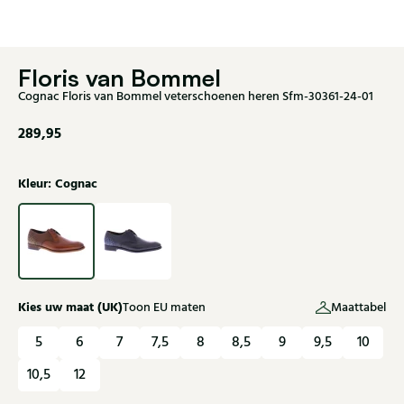
Floris van Bommel
Cognac Floris van Bommel veterschoenen heren Sfm-30361-24-01
289,95
Kleur: Cognac
Kies uw maat (UK)
Toon EU maten
Maattabel
5
6
7
7,5
8
8,5
9
9,5
10
10,5
12