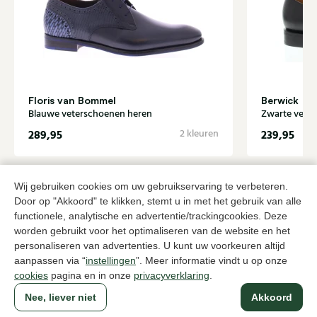
Floris van Bommel
Berwick
Blauwe veterschoenen heren
Zwarte vete
289,95
2 kleuren
239,95
Naar alle producten
Wij gebruiken cookies om uw gebruikservaring te verbeteren.
Door op "Akkoord" te klikken, stemt u in met het gebruik van alle
functionele, analytische en advertentie/trackingcookies. Deze
worden gebruikt voor het optimaliseren van de website en het
personaliseren van advertenties. U kunt uw voorkeuren altijd
Sinds 1983 een begrip in Den Haag
aanpassen via “
instellingen
”. Meer informatie vindt u op onze
cookies
pagina en in onze
privacyverklaring
.
Nee, liever niet
Akkoord
Voor dames
Voor heren