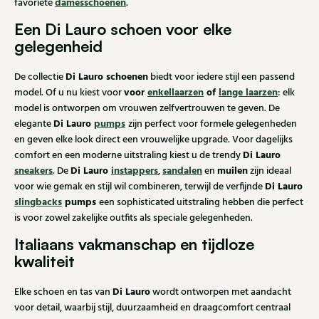
damesschoenen
favoriete
.
Een Di Lauro schoen voor elke
gelegenheid
Di Lauro schoenen
De collectie
biedt voor iedere stijl een passend
voor
enkellaarzen
of
lange laarzen
model. Of u nu kiest voor
: elk
model is ontworpen om vrouwen zelfvertrouwen te geven. De
Di Lauro
pumps
elegante
zijn perfect voor formele gelegenheden
en geven elke look direct een vrouwelijke upgrade. Voor dagelijks
Di Lauro
comfort en een moderne uitstraling kiest u de trendy
sneakers
Di Lauro
instappers
sandalen
muilen
. De
,
en
zijn ideaal
Di Lauro
voor wie gemak en stijl wil combineren, terwijl de verfijnde
slingbacks
pumps
een sophisticated uitstraling hebben die perfect
is voor zowel zakelijke outfits als speciale gelegenheden.
Italiaans vakmanschap en tijdloze
kwaliteit
Di Lauro
Elke schoen en tas van
wordt ontworpen met aandacht
voor detail, waarbij stijl, duurzaamheid en draagcomfort centraal