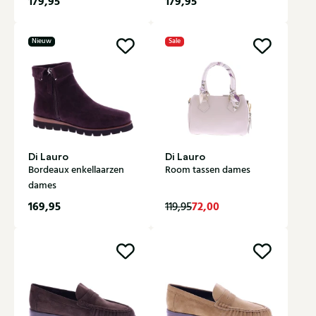
179,95
179,95
Nieuw
Sale
Di Lauro
Di Lauro
Bordeaux enkellaarzen
Room tassen dames
dames
169,95
72,00
119,95