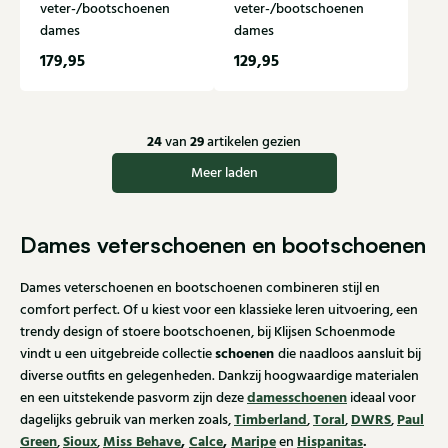
veter-/bootschoenen
veter-/bootschoenen
dames
dames
179,95
129,95
24
29
van
artikelen gezien
Meer laden
Dames veterschoenen en bootschoenen
Dames veterschoenen en bootschoenen combineren stijl en
comfort perfect. Of u kiest voor een klassieke leren uitvoering, een
trendy design of stoere bootschoenen, bij Klijsen Schoenmode
schoenen
vindt u een uitgebreide collectie
die naadloos aansluit bij
diverse outfits en gelegenheden. Dankzij hoogwaardige materialen
damesschoenen
en een uitstekende pasvorm zijn deze
ideaal voor
Timberland
Toral
DWRS
Paul
dagelijks gebruik van merken zoals,
,
,
,
Green
Sioux
Miss Behave
,
Calce
,
Maripe
Hispanitas
.
,
,
en