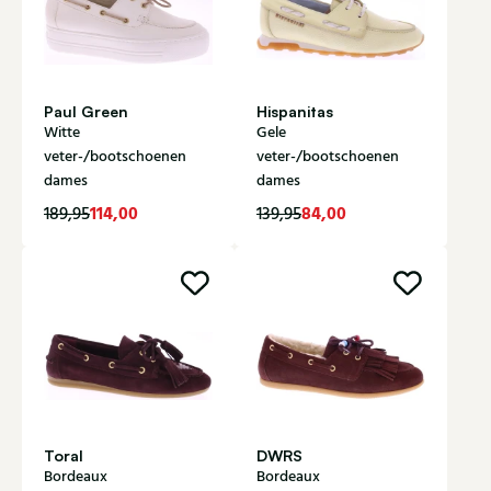
Paul Green
Hispanitas
Witte
Gele
veter-/bootschoenen
veter-/bootschoenen
dames
dames
114,00
84,00
189,95
139,95
Toral
DWRS
Bordeaux
Bordeaux