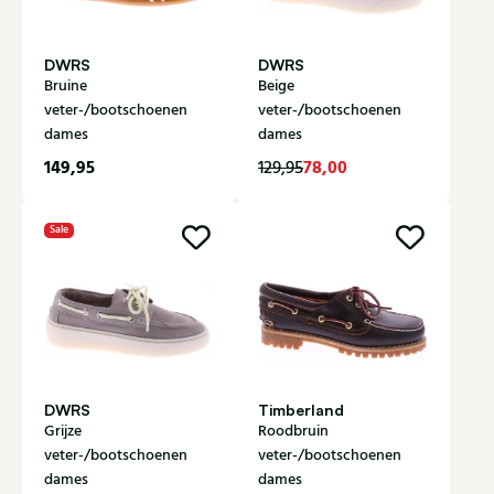
DWRS
DWRS
Bruine
Beige
veter-/bootschoenen
veter-/bootschoenen
dames
dames
149,95
78,00
129,95
Sale
DWRS
Timberland
Grijze
Roodbruin
veter-/bootschoenen
veter-/bootschoenen
dames
dames