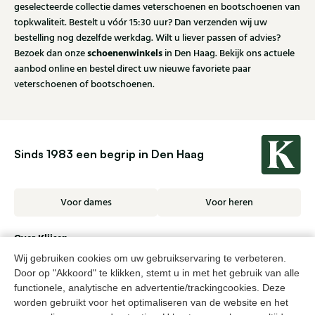
geselecteerde collectie dames veterschoenen en bootschoenen van
topkwaliteit. Bestelt u vóór 15:30 uur? Dan verzenden wij uw
bestelling nog dezelfde werkdag. Wilt u liever passen of advies?
schoenenwinkels
Bezoek dan onze
in Den Haag. Bekijk ons actuele
aanbod online en bestel direct uw nieuwe favoriete paar
veterschoenen of bootschoenen.
Sinds 1983 een begrip in Den Haag
Voor dames
Voor heren
Over Klijsen
Wij gebruiken cookies om uw gebruikservaring te verbeteren.
Over ons
Vacatures
Klantenservice
Maten
Door op "Akkoord" te klikken, stemt u in met het gebruik van alle
Ruilen & retourneren
Inloggen / Account
functionele, analytische en advertentie/trackingcookies. Deze
worden gebruikt voor het optimaliseren van de website en het