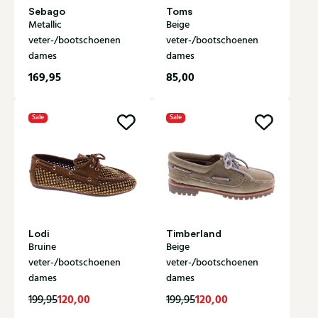
Sebago
Toms
Metallic
Beige
veter-/bootschoenen
veter-/bootschoenen
dames
dames
169,95
85,00
Sale
Sale
Lodi
Timberland
Bruine
Beige
veter-/bootschoenen
veter-/bootschoenen
dames
dames
120,00
120,00
199,95
199,95