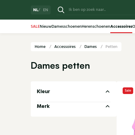
NL
EN
Accessoires
SALE
Nieuw
Damesschoenen
Herenschoenen
O
Home
Accessoires
Dames
Petten
Dames petten
Kleur
Sale
Merk