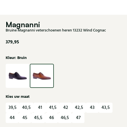
Magnanni
Bruine Magnanni veterschoenen heren 13232 Wind Cognac
379,95
Kleur: Bruin
Kies uw maat
39,5
40,5
41
41,5
42
42,5
43
43,5
44
45
45,5
46
46,5
47