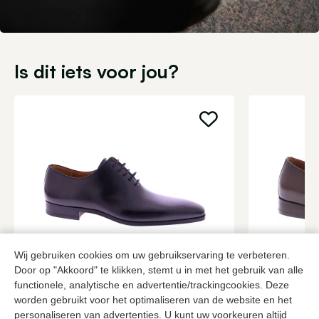
Is dit iets voor jou?
Wij gebruiken cookies om uw gebruikservaring te verbeteren.
Magnanni
Van Bomme
Door op "Akkoord" te klikken, stemt u in met het gebruik van alle
Zwarte veterschoenen heren
Bruine veter
functionele, analytische en advertentie/trackingcookies. Deze
worden gebruikt voor het optimaliseren van de website en het
379,95
2 kleuren
289,95
personaliseren van advertenties. U kunt uw voorkeuren altijd