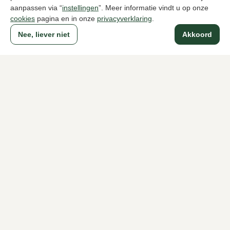
aanpassen via “
instellingen
”. Meer informatie vindt u op onze
cookies
pagina en in onze
privacyverklaring
.
Naar alle producten
Nee, liever niet
Akkoord
Sinds 1983 een begrip in Den Haag
Voor dames
Voor heren
Over Klijsen
Over ons
Vacatures
Klantenservice
Maten
Ruilen & retourneren
Inloggen / Account
Dameswinkel Klijsen
Herenwinkel Klijsen