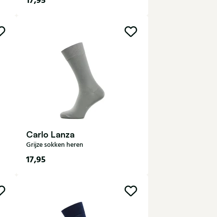
17,95
40-43
Carlo Lanza
Grijze sokken heren
17,95
40-43
44-47