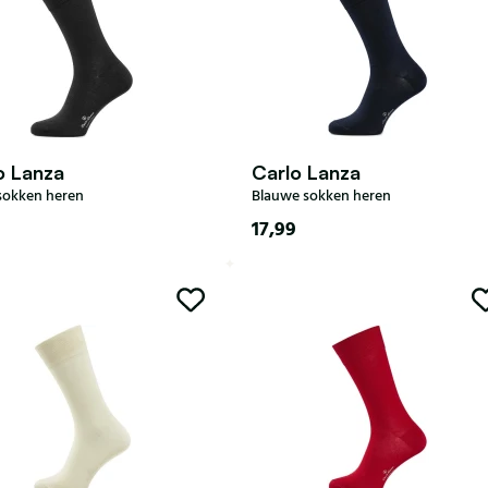
o Lanza
Carlo Lanza
 sokken heren
Blauwe sokken heren
17,99
43
44-47
40-43
44-47