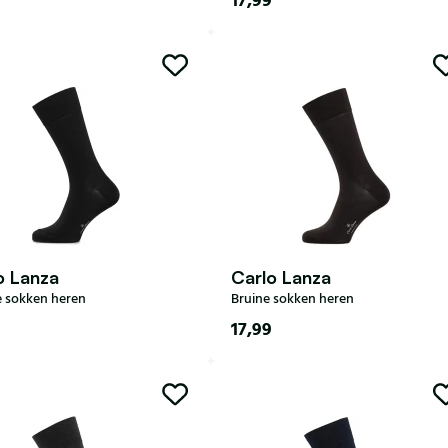
17,99
43
44-47
40-43
44-47
o Lanza
Carlo Lanza
 sokken heren
Bruine sokken heren
17,99
47
44-47