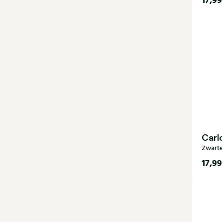
17,99
40-
Carl
Zwarte
17,99
44-