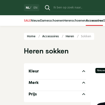
NL
EN
Accessoires
SALE
Nieuw
Damesschoenen
Herenschoenen
O
Home
Accessoires
Heren
Sokken
Heren sokken
Kleur
Nieuw
Merk
Prijs