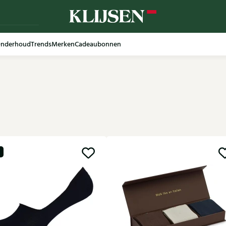
nderhoud
Trends
Merken
Cadeaubonnen