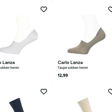
43
44-47
40-43
44-47
o Lanza
Carlo Lanza
sokken heren
Taupe sokken heren
12,99
43
44-47
40-43