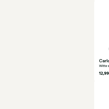
40-
Carl
Witte 
12,99
40-