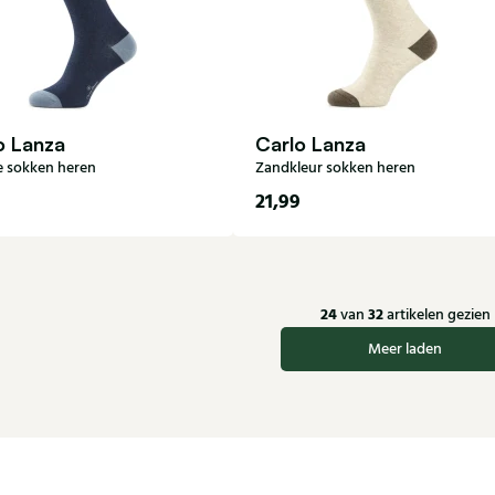
o Lanza
Carlo Lanza
 sokken heren
Zandkleur sokken heren
21,99
43
44-47
40-43
44-47
24
32
van
artikelen gezien
Meer laden