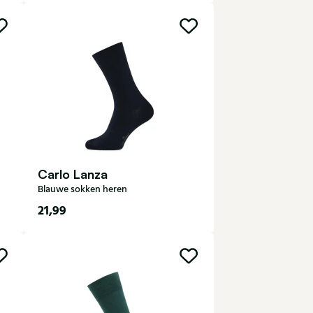
40-43
44-47
Carlo Lanza
Blauwe sokken heren
21,99
40-43
44-47