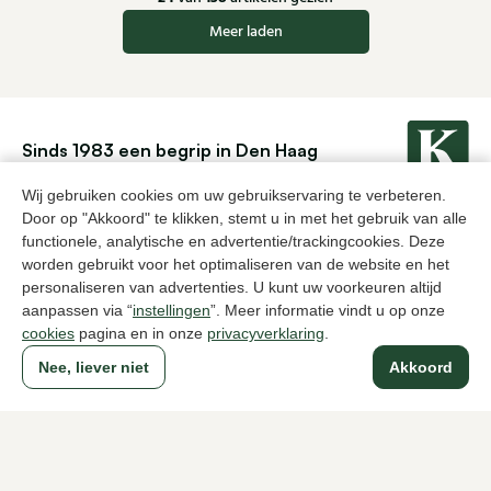
Meer laden
Sinds 1983 een begrip in Den Haag
Wij gebruiken cookies om uw gebruikservaring te verbeteren.
Door op "Akkoord" te klikken, stemt u in met het gebruik van alle
Voor dames
Voor heren
functionele, analytische en advertentie/trackingcookies. Deze
worden gebruikt voor het optimaliseren van de website en het
Over Klijsen
personaliseren van advertenties. U kunt uw voorkeuren altijd
aanpassen via “
instellingen
”. Meer informatie vindt u op onze
Over ons
Vacatures
cookies
pagina en in onze
privacyverklaring
.
Klantenservice
Maten
Ruilen & retourneren
Inloggen / Account
Nee, liever niet
Akkoord
Dameswinkel Klijsen
Herenwinkel Klijsen
Klantenservice