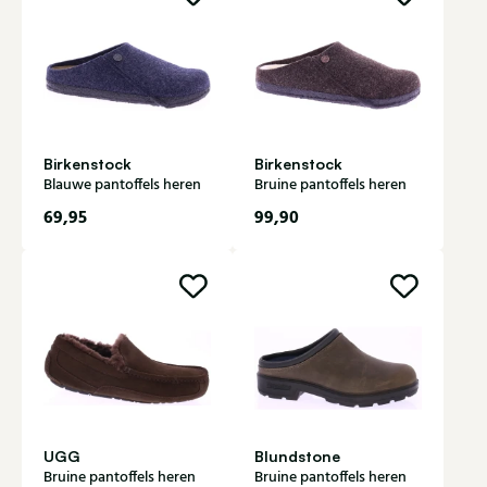
Birkenstock
Birkenstock
Blauwe pantoffels heren
Bruine pantoffels heren
69,95
99,90
UGG
Blundstone
Bruine pantoffels heren
Bruine pantoffels heren