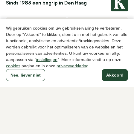
Sinds 1983 een begrip in Den Haag
Voor dames
Voor heren
Wij gebruiken cookies om uw gebruikservaring te verbeteren.
Door op "Akkoord" te klikken, stemt u in met het gebruik van alle
Over Klijsen
functionele, analytische en advertentie/trackingcookies. Deze
worden gebruikt voor het optimaliseren van de website en het
Over ons
Vacatures
Klantenservice
Maten
personaliseren van advertenties. U kunt uw voorkeuren altijd
Ruilen & retourneren
Inloggen / Account
aanpassen via “
instellingen
”. Meer informatie vindt u op onze
cookies
pagina en in onze
privacyverklaring
.
Dameswinkel Klijsen
Nee, liever niet
Akkoord
Herenwinkel Klijsen
Klantenservice
Volg ons
© Klijsen Schoenmode - 2026
Privacyverklaring
Cookies
Algemene voorwaarden