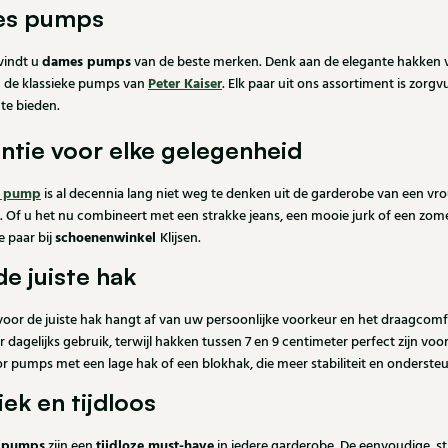
s pumps
dames
pumps
 vindt u
van de beste merken. Denk aan de elegante hakken
Peter Kaiser
 de klassieke pumps van
. Elk paar uit ons assortiment is zorg
te bieden.
ntie voor elke gelegenheid
 pump
is al decennia lang niet weg te denken uit de garderobe van een v
g. Of u het nu combineert met een strakke jeans, een mooie jurk of een zome
schoenenwinkel
 paar bij
Klijsen.
de juiste hak
voor de juiste hak hangt af van uw persoonlijke voorkeur en het draagcomf
r dagelijks gebruik, terwijl hakken tussen 7 en 9 centimeter perfect zijn v
r pumps met een lage hak of een blokhak, die meer stabiliteit en onderste
iek en tijdloos
e pumps
tijdloze must-have
zijn een
in iedere garderobe. De eenvoudige, st