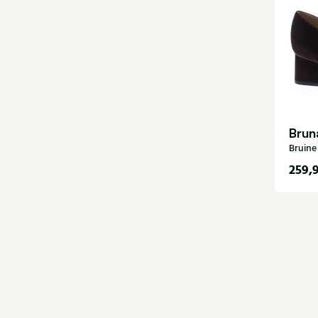
Brun
Bruin
259,
37,5
40,5