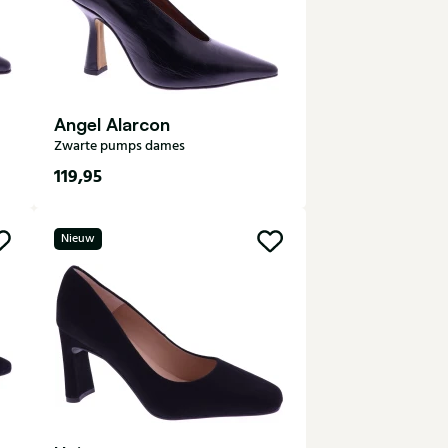
Angel Alarcon
Zwarte pumps dames
119,95
35
36
37
38
39
Nieuw
40
41