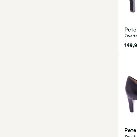
Pete
Zwart
149,
4
6,5
Pete
Zwart