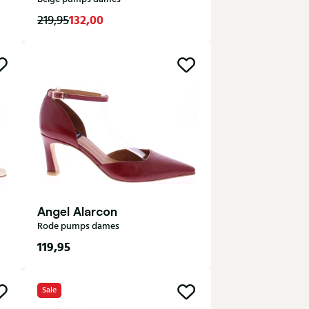
132,00
219,95
38
38,5
39
39,5
40
Angel Alarcon
Rode pumps dames
119,95
Sale
38
39
40
41
42