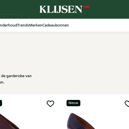
nderhoud
Trends
Merken
Cadeaubonnen
t de garderobe van
en.
Nieuw