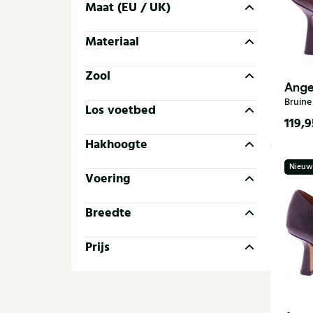
Maat (EU / UK)
Materiaal
Zool
Ange
Bruin
Los voetbed
119,9
Hakhoogte
36
Nieuw
41
Voering
Breedte
Prijs