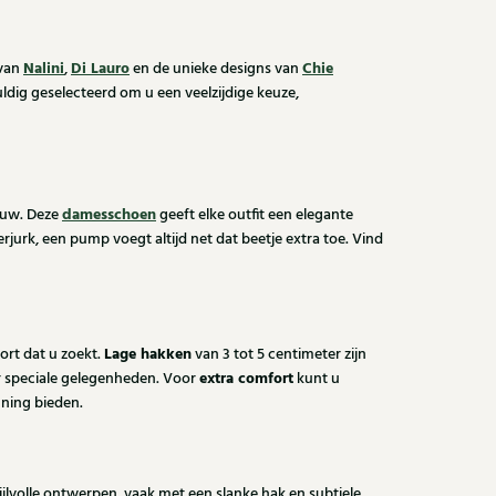
Nalini
Di Lauro
Chie
 van
,
en de unieke designs van
vuldig geselecteerd om u een veelzijdige keuze,
damesschoen
rouw. Deze
geeft elke outfit een elegante
rjurk, een pump voegt altijd net dat beetje extra toe. Vind
Lage hakken
ort dat u zoekt.
van 3 tot 5 centimeter zijn
extra comfort
oor speciale gelegenheden. Voor
kunt u
uning bieden.
ijlvolle ontwerpen, vaak met een slanke hak en subtiele