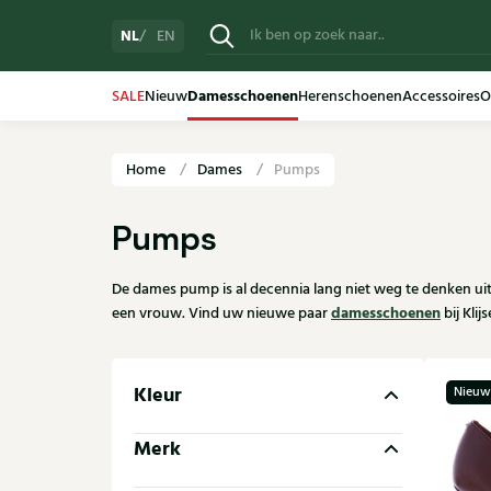
NL
EN
Damesschoenen
SALE
Nieuw
Herenschoenen
Accessoires
O
Home
Dames
Pumps
Pumps
De dames pump is al decennia lang niet weg te denken ui
damesschoenen
een vrouw. Vind uw nieuwe paar
bij Klijs
Kleur
Nieuw
Merk