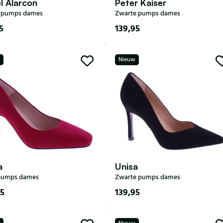
l Alarcon
Peter Kaiser
e pumps dames
Zwarte pumps dames
5
139,95
36
37
38
39
3,5
4
4,5
5
5,5
Nieuw
41
42
6
6,5
7
7,5
8
a
Unisa
pumps dames
Zwarte pumps dames
95
139,95
36
37
38
39
35
36
37
38
39