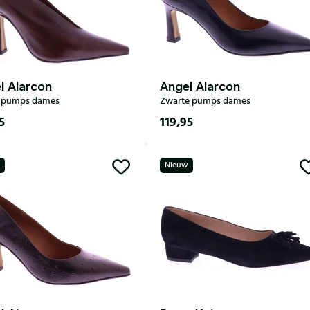
l Alarcon
Angel Alarcon
e pumps dames
Zwarte pumps dames
5
119,95
37
38
39
40
35
36
37
38
39
Nieuw
40
41
42