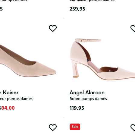
95
259,95
35
36
37
37,5
38
3,5
4
4,5
5
38,5
39
39,5
40,5
6
6,5
7
8
41
42
r Kaiser
Angel Alarcon
leur pumps dames
Room pumps dames
84,00
119,95
5
3,5
5
5,5
6,5
35
36
37
39
40
Sale
42