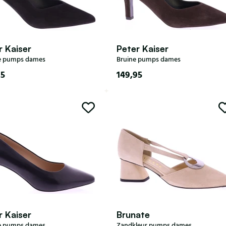
r Kaiser
Peter Kaiser
e pumps dames
Bruine pumps dames
95
149,95
4,5
5
5,5
6
7,5
5,5
6
6,5
7
7,5
r Kaiser
Brunate
e pumps dames
Zandkleur pumps dames