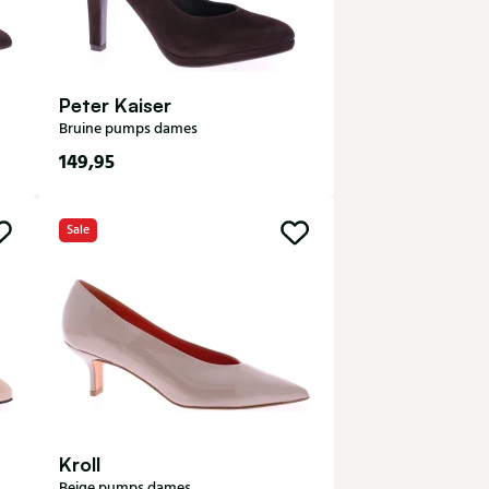
Peter Kaiser
Bruine pumps dames
149,95
3
4
4,5
5
5,5
Sale
6
6,5
7
7,5
Kroll
Beige pumps dames