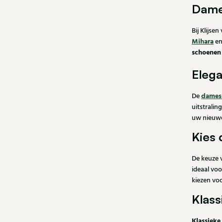
Dame
Bij Klijsen
Mihara
en
schoenen
Elega
dames
De
uitstralin
uw nieuwe
Kies 
De keuze 
ideaal voo
kiezen voo
Klass
Klassiek