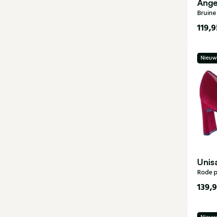
Ange
Bruin
119,9
35
Nieuw
40
Unis
Rode 
139,
35