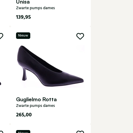
Unisa
Zwarte pumps dames
139,95
35
36
37
38
39
Nieuw
40
41
Guglielmo Rotta
Zwarte pumps dames
265,00
36
37
37,5
38
38,5