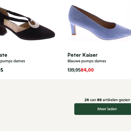
ate
Peter Kaiser
e pumps dames
Blauwe pumps dames
95
84,00
139,95
38
38,5
39
40
41
42
3
4
5,5
7,5
24
88
van
artikelen gezien
Meer laden