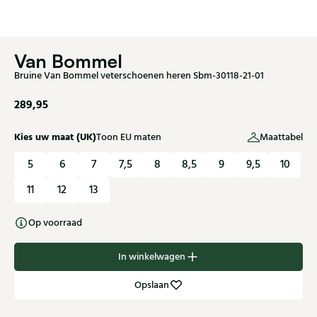
Van Bommel
Bruine Van Bommel veterschoenen heren Sbm-30118-21-01
289,95
Kies uw maat (UK)
Toon EU maten
Maattabel
5
6
7
7,5
8
8,5
9
9,5
10
11
12
13
Op voorraad
In winkelwagen
Opslaan