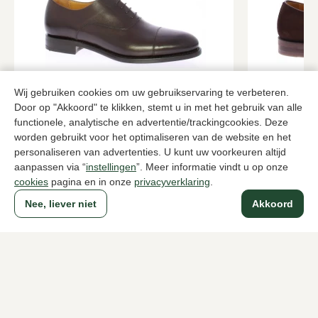
Wij gebruiken cookies om uw gebruikservaring te verbeteren.
Berwick
Magnanni
Door op "Akkoord" te klikken, stemt u in met het gebruik van alle
Bruine veterschoenen heren
Bruine veter
functionele, analytische en advertentie/trackingcookies. Deze
worden gebruikt voor het optimaliseren van de website en het
249,95
2 kleuren
349,95
personaliseren van advertenties. U kunt uw voorkeuren altijd
aanpassen via “
instellingen
”. Meer informatie vindt u op onze
cookies
pagina en in onze
privacyverklaring
.
Naar alle producten
Nee, liever niet
Akkoord
Sinds 1983 een begrip in Den Haag
Voor dames
Voor heren