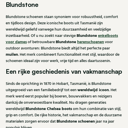
Blundstone
Blundstone schoenen staan synoniem voor robuustheid, comfort
en tijdloos design. Deze iconische boots uit Tasmanië zijn
wereldwijd geliefd vanwege hun duurzaamheid en veelzijdige
Blundstone
enkelboots
inzetbaarheid. Of u nu zoekt naar stevige
voor dames
Blundstone
herenschoenen
of betrouwbare
voor
outdoor avonturen: Blundstone biedt altijd het perfecte paar
muilen
. Het merk combineert functionaliteit met stijl, waardoor de
schoenen ideaal zijn voor werk, vrije tijd en alles daartussenin.
Een rijke geschiedenis van vakmanschap
Sinds de oprichting in 1870 in Hobart, Tasmanië, is Blundstone
wereldwijd icoon
uitgegroeid van een familiebedrijf tot een
. Het
merk werd eerst populair bij boeren, bouwvakkers en reizigers
dankzij de onverwoestbare kwaliteit. Nu dragen generaties
Blundstone Chelsea boots
wereldwijd
om hun combinatie van stijl,
grip en comfort. De rijke historie, het vakmanschap en de duurzame
Blundstone schoenen
materialen zorgen ervoor dat
jaar na jaar
populair blijven.