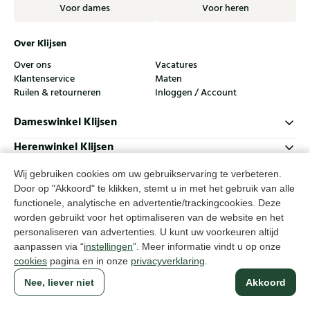
Voor dames
Voor heren
Over Klijsen
Over ons
Vacatures
Klantenservice
Maten
Ruilen & retourneren
Inloggen / Account
Dameswinkel Klijsen
Herenwinkel Klijsen
Klantenservice
Wij gebruiken cookies om uw gebruikservaring te verbeteren.
Door op "Akkoord" te klikken, stemt u in met het gebruik van alle
Volg ons
functionele, analytische en advertentie/trackingcookies. Deze
worden gebruikt voor het optimaliseren van de website en het
personaliseren van advertenties. U kunt uw voorkeuren altijd
© Klijsen Schoenmode - 2026
aanpassen via “
instellingen
”. Meer informatie vindt u op onze
Privacyverklaring
Cookies
Algemene voorwaarden
cookies
pagina en in onze
privacyverklaring
.
Nee, liever niet
Akkoord