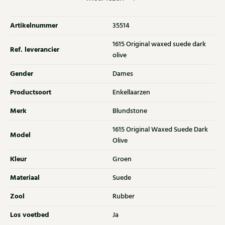
accent. Ontdek ook de andere dames laarzen van Blundstone bij
Klijsen.
Artikelnummer
35514
1615 Original waxed suede dark
Ref. leverancier
olive
Gender
Dames
Productsoort
Enkellaarzen
Merk
Blundstone
1615 Original Waxed Suede Dark
Model
Olive
Kleur
Groen
Materiaal
Suede
Zool
Rubber
Los voetbed
Ja