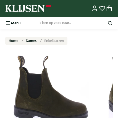
Menu
Home
Dames
Enkellaarzen