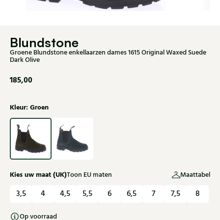
Blundstone
Groene Blundstone enkellaarzen dames 1615 Original Waxed Suede
Dark Olive
185,00
Kleur: Groen
Kies uw maat (UK)
Toon EU maten
Maattabel
3,5
4
4,5
5,5
6
6,5
7
7,5
8
Op voorraad