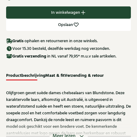
In winkelwagen
Opslaan
Gratis
ophalen en retourneren in onze winkels.
Voor 15.30 besteld, dezelfde werkdag nog verzonden.
Gratis
verzending
in NL vanaf 79,95* m.u.v sale artikelen.
Productbeschrijving
Maat & fit
Verzending & retour
Olijfgroen gevet suède dames chelsealaars van Blundstone. Deze
karaktervolle laars, afkomstig uit Australië, is uitgevoerd in
waterafstotend suède en heeft een stoere, natuurlijke uitstraling. De
soepele zool en het comfortabele voetbed zorgen voor langdurig
draagcomfort. Dankzij de ronde leest en ruimere pasvorm is dit
model ook geschikt voor een bredere voet. De kenmerkende
aantreklusjes met logo geven de laars een herkenbaar en robuust
Meer lezen