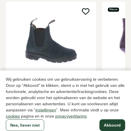
Nieuw
Blundstone
Guglielmo 
Blauwe enkellaarzen dames
Bruine enkel
Wij gebruiken cookies om uw gebruikservaring te verbeteren.
Door op "Akkoord" te klikken, stemt u in met het gebruik van alle
185,00
2 kleuren
385,00
functionele, analytische en advertentie/trackingcookies. Deze
worden gebruikt voor het optimaliseren van de website en het
personaliseren van advertenties. U kunt uw voorkeuren altijd
Naar alle producten
aanpassen via “
instellingen
”. Meer informatie vindt u op onze
cookies
pagina en in onze
privacyverklaring
.
Nee, liever niet
Akkoord