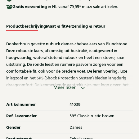
Gratis
verzending
in NL vanaf 79,95* m.u.v sale artikelen.
Productbeschrijving
Maat & fit
Verzending & retour
Donkerbruin gevette nubuck dames chelsealaars van Blundstone.
Deze robuuste laars, afkomstig uit Australië, is uitgevoerd in
hoogwaardig, waterafstotend nubuck en heeft een stoere, luxe
uitstraling. De ronde leest en ruimere pasvorm zorgen voor een
comfortabele fit, ook voor de bredere voet. De leren voering, luxe
inlegzool en het SPS (Shock Protection System) bieden langdurig
draagcomfort. De kenmerkende aantreklusjes met logo geven het
Meer lezen
model een herkenbaar en krachtig karakter.Ontdek ook de andere
dames laarzen van Blundstone bij Klijsen.
Artikelnummer
41039
Ref. leverancier
585 Classic rustic brown
Gender
Dames