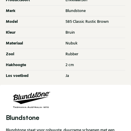
Productsoort
Enkellaarzen
Merk
Blundstone
Model
585 Classic Rustic Brown
Kleur
Bruin
Materiaal
Nubuk
Zool
Rubber
Hakhoogte
2 cm
Los voetbed
Ja
Blundstone
Blundstone staat voor robuuste, duurzame schoenen met een