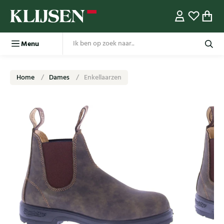
Menu
Home
Dames
Enkellaarzen