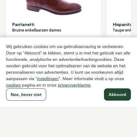
Pantanetti
Hispanitas
Bruine enkellaarzen dames
Taupe enkel
435,00
108,
179,95
Wij gebruiken cookies om uw gebruikservaring te verbeteren.
Door op "Akkoord" te klikken, stemt u in met het gebruik van alle
functionele, analytische en advertentie/trackingcookies. Deze
Naar alle producten
worden gebruikt voor het optimaliseren van de website en het
personaliseren van advertenties. U kunt uw voorkeuren altijd
aanpassen via “
instellingen
”. Meer informatie vindt u op onze
cookies
pagina en in onze
privacyverklaring
.
Sinds 1983 een begrip in Den Haag
Nee, liever niet
Akkoord
Voor dames
Voor heren
Over Klijsen