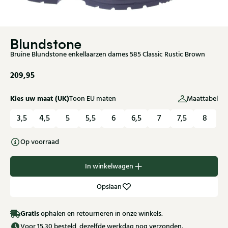
Blundstone
Bruine Blundstone enkellaarzen dames 585 Classic Rustic Brown
209,95
Kies uw maat (UK)
Toon EU maten
Maattabel
3,5
4,5
5
5,5
6
6,5
7
7,5
8
Op voorraad
In winkelwagen
Opslaan
Gratis
ophalen en retourneren in onze winkels.
Voor 15.30 besteld, dezelfde werkdag nog verzonden.