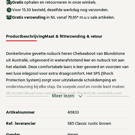
Gratis
ophalen en retourneren in onze winkels.
Voor 15.30 besteld, dezelfde werkdag nog verzonden.
Gratis
verzending
in NL vanaf 79,95* m.u.v sale artikelen.
Productbeschrijving
Maat & fit
Verzending & retour
Donkerbruine gevette nubuck heren Chelseaboot van Blundstone
uit Australië, uitgevoerd in waterafstotend leer en nubuck tot aan
het elastiek. Deze comfortabele laars is leer gevoerd en voorzien van
een luxe inlegzool voor extra draagcomfort. Het SPS (Shock
Protection System) zorgt voor uitstekende schokdemping en
ondersteuning bij elke stap. De soepele zool en ronde leest maken
dit model ideaal voor een bredere voet. Dankzij de aantreklussen
Meer lezen
met Blundstone-logo is instappen eenvoudig. Een duurzame en
tijdloze Chelseaboot voor dagelijks gebruik. Ontdek ook andere
Artikelnummer
40833
Blundstone laarzen bij Klijsen.
Ref. leverancier
585 Classic rustic brown
Gender
Heren