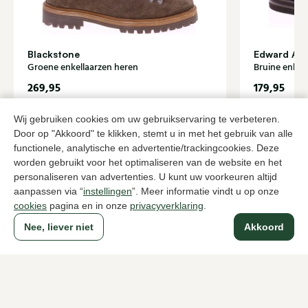
Blackstone
Edward All
Groene enkellaarzen heren
Bruine enkel
269,95
179,95
Wij gebruiken cookies om uw gebruikservaring te verbeteren.
Door op "Akkoord" te klikken, stemt u in met het gebruik van alle
Naar alle producten
functionele, analytische en advertentie/trackingcookies. Deze
worden gebruikt voor het optimaliseren van de website en het
personaliseren van advertenties. U kunt uw voorkeuren altijd
aanpassen via “
instellingen
”. Meer informatie vindt u op onze
cookies
pagina en in onze
privacyverklaring
.
Sinds 1983 een begrip in Den Haag
Nee, liever niet
Akkoord
Voor dames
Voor heren
Over Klijsen