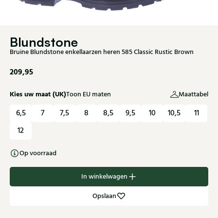
Blundstone
Bruine Blundstone enkellaarzen heren 585 Classic Rustic Brown
209,95
Kies uw maat (UK)
Toon EU maten
Maattabel
6,5
7
7,5
8
8,5
9,5
10
10,5
11
12
Op voorraad
In winkelwagen
Opslaan