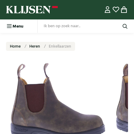
Menu
Home
Heren
Enkellaarzen