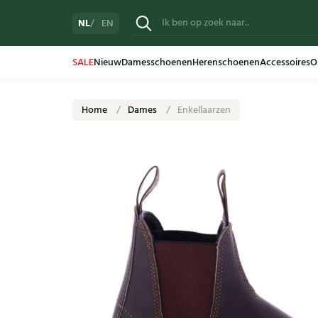
NL
EN
SALE
Nieuw
Damesschoenen
Herenschoenen
Accessoires
O
Home
Dames
Enkellaarzen