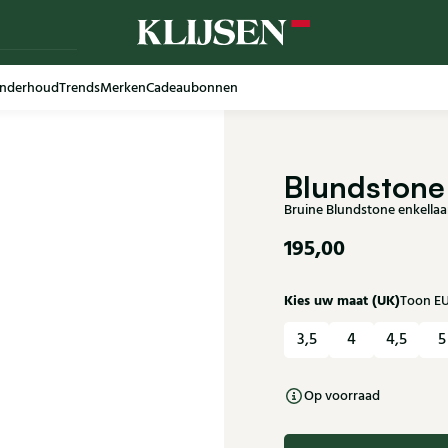
nderhoud
Trends
Merken
Cadeaubonnen
Blundstone
Bruine Blundstone enkella
195,00
Kies uw maat (UK)
Toon E
3,5
4
4,5
5
Op voorraad