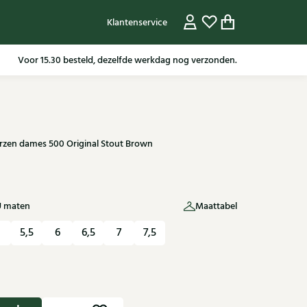
Klantenservice
Gratis verzending in NL vanaf 79,95* m.u.v sale artikelen.
arzen dames 500 Original Stout Brown
U maten
Maattabel
5,5
6
6,5
7
7,5