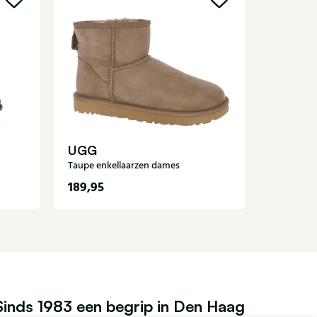
Blunds
Bruine en
UGG
Taupe enkellaarzen dames
189,95
185,00
Sinds 1983 een begrip in Den Haag