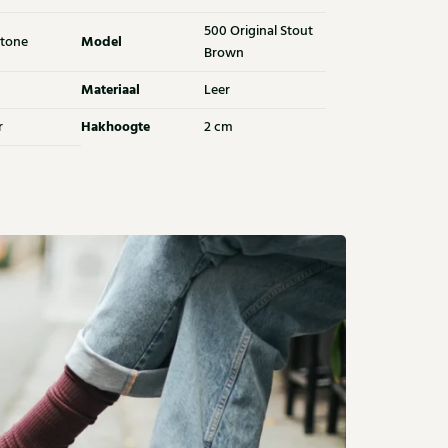
500 Original Stout
Model
tone
Brown
Materiaal
Leer
Hakhoogte
r
2 cm