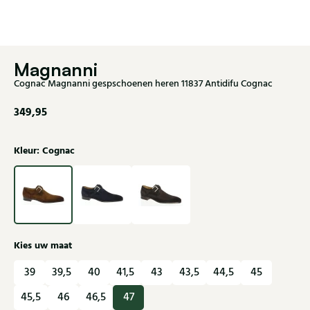
Magnanni
Cognac Magnanni gespschoenen heren 11837 Antidifu Cognac
349,95
Kleur: Cognac
Kies uw maat
39
39,5
40
41,5
43
43,5
44,5
45
45,5
46
46,5
47