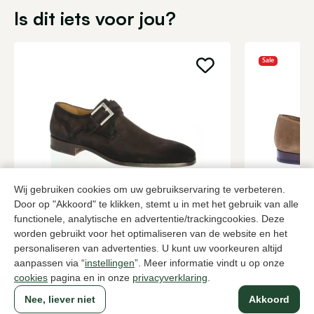
Is dit iets voor jou?
Sale
Wij gebruiken cookies om uw gebruikservaring te verbeteren.
Door op "Akkoord" te klikken, stemt u in met het gebruik van alle
Magnanni
Magnanni
functionele, analytische en advertentie/trackingcookies. Deze
Bruine gespschoenen heren
Beige gesps
worden gebruikt voor het optimaliseren van de website en het
349,95
3 kleuren
240,
399,95
personaliseren van advertenties. U kunt uw voorkeuren altijd
aanpassen via “
instellingen
”. Meer informatie vindt u op onze
cookies
pagina en in onze
privacyverklaring
.
Naar alle producten
Nee, liever niet
Akkoord