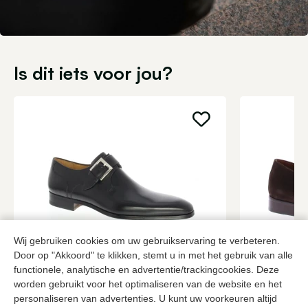
Is dit iets voor jou?
Wij gebruiken cookies om uw gebruikservaring te verbeteren.
Door op "Akkoord" te klikken, stemt u in met het gebruik van alle
Magnanni
Van Bomme
functionele, analytische en advertentie/trackingcookies. Deze
Zwarte gespschoenen heren
Bruine gesp
worden gebruikt voor het optimaliseren van de website en het
379,95
2 kleuren
279,95
personaliseren van advertenties. U kunt uw voorkeuren altijd