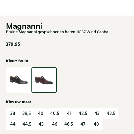
Magnanni
Bruine Magnanni gespschoenen heren 11837 Wind Caoba
379,95
Kleur: Bruin
Kies uw maat
38
39,5
40
40,5
41
42,5
43
43,5
44
44,5
45
46
46,5
47
48