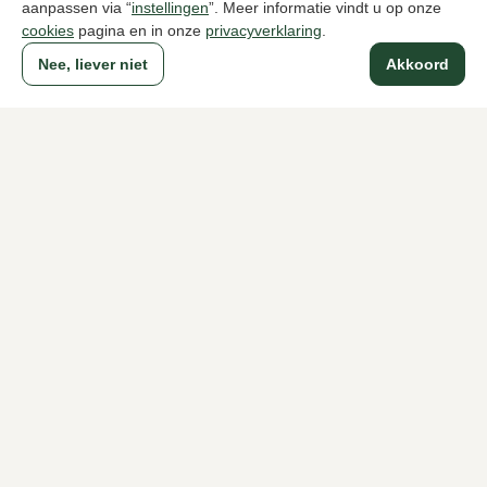
aanpassen via “
instellingen
”. Meer informatie vindt u op onze
cookies
pagina en in onze
privacyverklaring
.
Naar alle producten
Nee, liever niet
Akkoord
Sinds 1983 een begrip in Den Haag
Voor dames
Voor heren
Over Klijsen
Over ons
Vacatures
Klantenservice
Maten
Ruilen & retourneren
Inloggen / Account
Dameswinkel Klijsen
Herenwinkel Klijsen