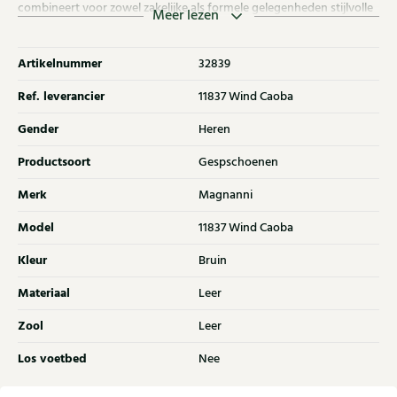
combineert voor zowel zakelijke als formele gelegenheden stijlvolle
Meer lezen
finishing touch in iedere garderobe essentieel.
Artikelnummer
32839
Ref. leverancier
11837 Wind Caoba
Gender
Heren
Productsoort
Gespschoenen
Merk
Magnanni
Model
11837 Wind Caoba
Kleur
Bruin
Materiaal
Leer
Zool
Leer
Los voetbed
Nee