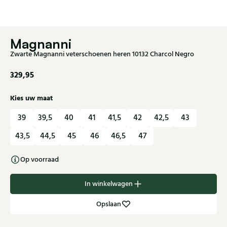
Magnanni
Zwarte Magnanni veterschoenen heren 10132 Charcol Negro
329,95
Kies uw maat
39
39,5
40
41
41,5
42
42,5
43
43,5
44,5
45
46
46,5
47
Op voorraad
In winkelwagen
Opslaan