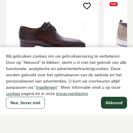
Sale
Wij gebruiken cookies om uw gebruikservaring te verbeteren.
Door op "Akkoord" te klikken, stemt u in met het gebruik van alle
Magnanni
Floris van
functionele, analytische en advertentie/trackingcookies. Deze
Bruine veterschoenen heren
Zandkleur v
worden gebruikt voor het optimaliseren van de website en het
personaliseren van advertenties. U kunt uw voorkeuren altijd
399,95
144,
239,95
aanpassen via “
instellingen
”. Meer informatie vindt u op onze
cookies
pagina en in onze
privacyverklaring
.
Nee, liever niet
Akkoord
Naar alle producten