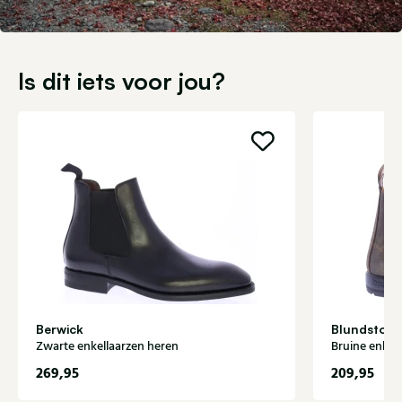
Is dit iets voor jou?
Berwick
Blundston
Zwarte enkellaarzen heren
Bruine enkel
269,95
209,95