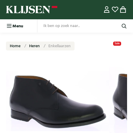
Menu
Sale
Home
Heren
Enkellaarzen