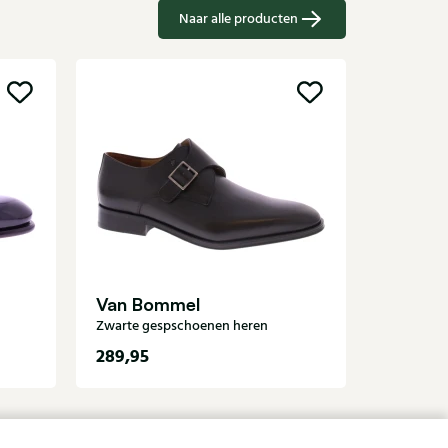
Naar alle producten
Berwic
Zwarte ge
Van Bommel
Zwarte gespschoenen heren
289,95
229,95