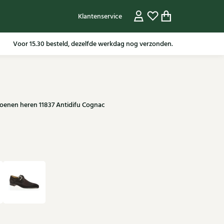
Klantenservice
Gratis verzending in NL vanaf 79,95* m.u.v sale artikelen.
Voor 15.30 besteld, dezelfde werkdag nog verzonden.
enen heren 11837 Antidifu Cognac