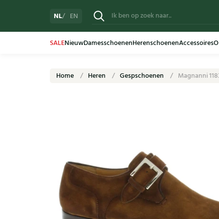
NL
EN
SALE
Nieuw
Damesschoenen
Herenschoenen
Accessoires
O
Home
Heren
Gespschoenen
Magnanni 118