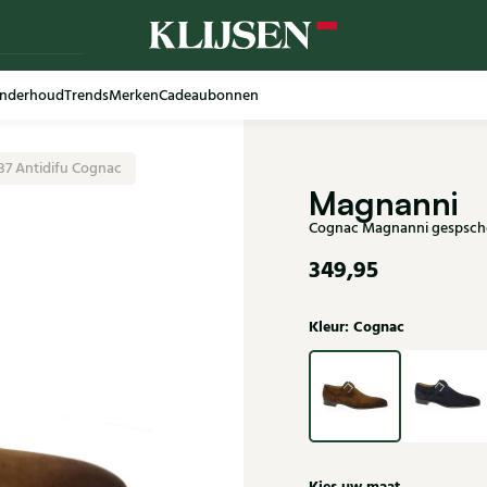
nderhoud
Trends
Merken
Cadeaubonnen
37 Antidifu Cognac
Magnanni
Cognac Magnanni gespscho
349,95
Kleur: Cognac