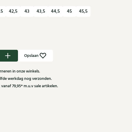
,5
42,5
43
43,5
44,5
45
45,5
Opslaan
neren in onze winkels.
zelfde werkdag nog verzonden.
 vanaf 79,95* m.u.v sale artikelen.