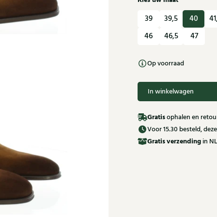
Kies uw maat
39
39,5
40
41
46
46,5
47
Op voorraad
In winkelwagen
Gratis
ophalen en retour
Voor 15.30 besteld, de
Gratis
verzending
in NL