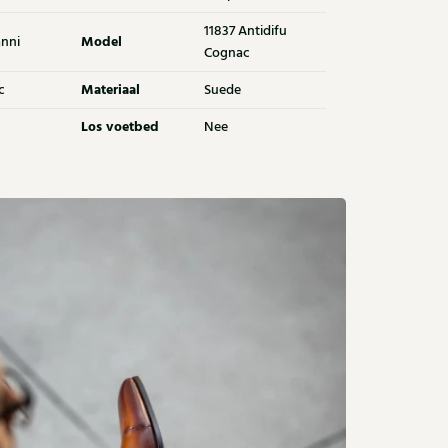
11837 Antidifu
Model
nni
Cognac
Materiaal
c
Suede
Los voetbed
Nee