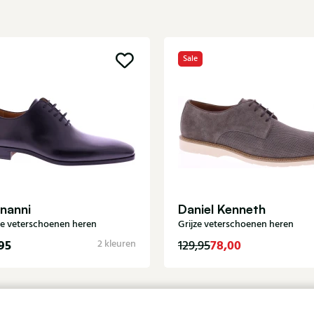
Sale
nanni
Daniel Kenneth
e veterschoenen heren
Grijze veterschoenen heren
95
78,00
2 kleuren
129,95