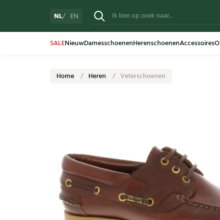
NL
EN
SALE
Nieuw
Damesschoenen
Herenschoenen
Accessoires
O
Home
Heren
Veterschoenen