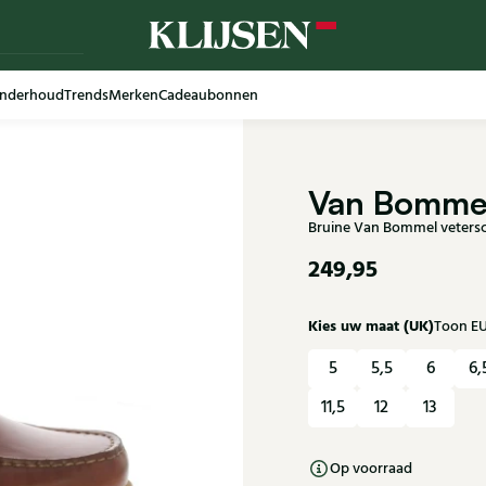
nderhoud
Trends
Merken
Cadeaubonnen
Van Bomme
Bruine Van Bommel veters
249,95
Kies uw maat (UK)
Toon E
5
5,5
6
6,
11,5
12
13
Op voorraad