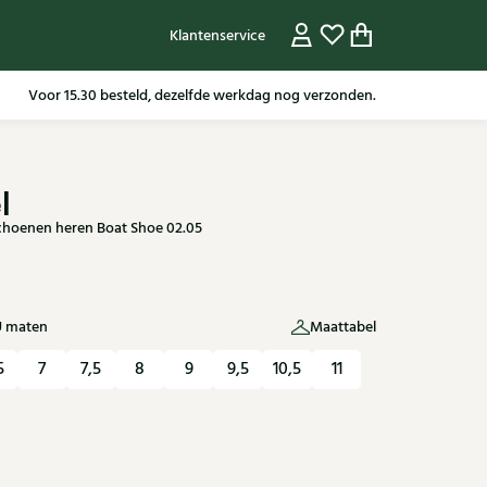
Klantenservice
Gratis verzending in NL vanaf 79,95* m.u.v sale artikelen.
l
choenen heren Boat Shoe 02.05
U maten
Maattabel
5
7
7,5
8
9
9,5
10,5
11