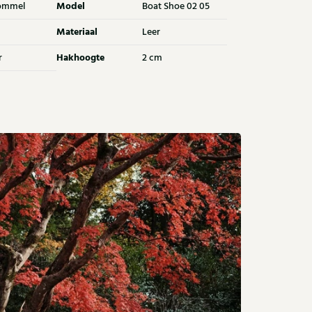
Model
ommel
Boat Shoe 02 05
Materiaal
Leer
Hakhoogte
r
2 cm