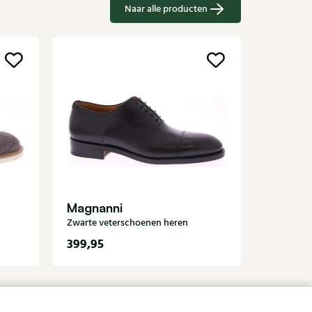
Naar alle producten
Nieuw
Lemar
Groene ve
Magnanni
Zwarte veterschoenen heren
399,95
459,95