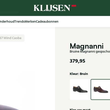
nderhoud
Trends
Merken
Cadeaubonnen
37 Wind Caoba
Magnanni
Bruine Magnanni gespscho
379,95
Kleur: Bruin