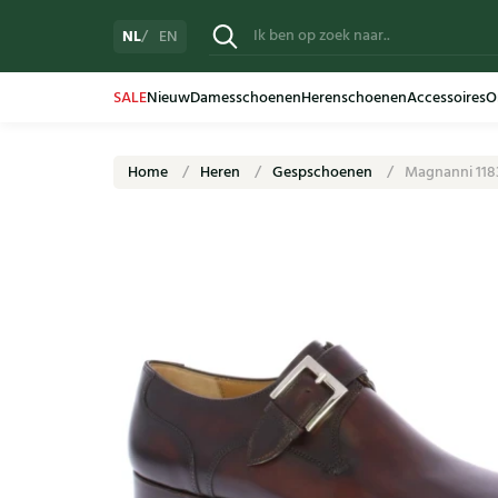
NL
EN
SALE
Nieuw
Damesschoenen
Herenschoenen
Accessoires
O
Home
Heren
Gespschoenen
Magnanni 118