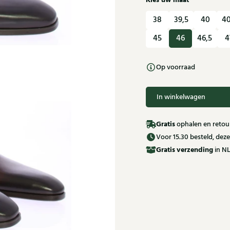
Kies uw maat
38
39,5
40
40
45
46
46,5
4
Op voorraad
In winkelwagen
Gratis
ophalen en retour
Voor 15.30 besteld, de
Gratis
verzending
in NL