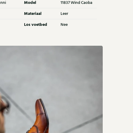
Model
nni
11837 Wind Caoba
Materiaal
Leer
Los voetbed
Nee