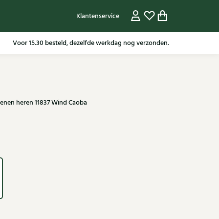
Klantenservice
Gratis verzending in NL vanaf 79,95* m.u.v sale artikelen.
enen heren 11837 Wind Caoba