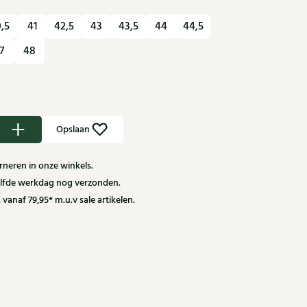
,5
41
42,5
43
43,5
44
44,5
7
48
Opslaan
neren in onze winkels.
zelfde werkdag nog verzonden.
 vanaf 79,95* m.u.v sale artikelen.