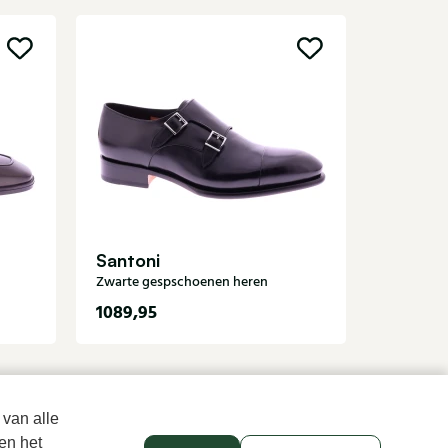
Magnan
Zwarte ge
Santoni
Zwarte gespschoenen heren
1089,95
399,95
 van alle
en het