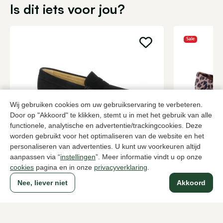
Is dit iets voor jou?
Sale
Wij gebruiken cookies om uw gebruikservaring te verbeteren.
Door op "Akkoord" te klikken, stemt u in met het gebruik van alle
functionele, analytische en advertentie/trackingcookies. Deze
worden gebruikt voor het optimaliseren van de website en het
personaliseren van advertenties. U kunt uw voorkeuren altijd
Daniele Lepori
Di Lauro
Zwarte instappers dames
Bruine insta
aanpassen via “
instellingen
”. Meer informatie vindt u op onze
cookies
pagina en in onze
privacyverklaring
.
169,95
78,0
129,95
Nee, liever niet
Akkoord
Naar alle producten