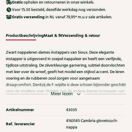
Gratis
ophalen en retourneren in onze winkels.
Voor 15.30 besteld, dezelfde werkdag nog verzonden.
Gratis
verzending
in NL vanaf 79,95* m.u.v sale artikelen.
Productbeschrijving
Maat & fit
Verzending & retour
Zwart nappaleren dames instappers van Sioux. Deze elegante
instapper is uitgevoerd in soepel nappaleer en heeft een verfijnde,
tijdloze uitstraling. De zilverkleurige garnering, subtiel doorvlochten
met leer over de wreef, geeft het model een stijlvol accent. De leren
voering en de rubberen zool zorgen voor aangenaam
draagcomfort. Dankzij de F-wijdte is deze schoen bijzonder geschikt
voor de smallere voet. Ontdek ook de andere dames instappers van
Meer lezen
Sioux bij Klijsen.
Artikelnummer
43035
4163145 Cambria glovetouch-
Ref. leverancier
nappa