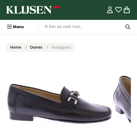
Menu
Home
Dames
Instappers