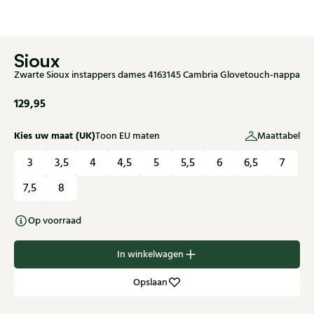
Sioux
Zwarte Sioux instappers dames 4163145 Cambria Glovetouch-nappa
129,95
Kies uw maat (UK)
Toon EU maten
Maattabel
3
3,5
4
4,5
5
5,5
6
6,5
7
7,5
8
Op voorraad
In winkelwagen
Opslaan