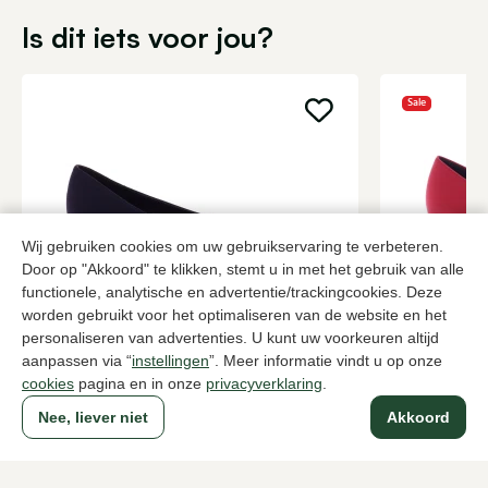
Is dit iets voor jou?
Sale
Wij gebruiken cookies om uw gebruikservaring te verbeteren.
Door op "Akkoord" te klikken, stemt u in met het gebruik van alle
functionele, analytische en advertentie/trackingcookies. Deze
worden gebruikt voor het optimaliseren van de website en het
Brunate
Brunate
personaliseren van advertenties. U kunt uw voorkeuren altijd
Zwarte pumps dames
Rode pumps
aanpassen via “
instellingen
”. Meer informatie vindt u op onze
cookies
pagina en in onze
privacyverklaring
.
199,95
2 kleuren
126,
209,95
Nee, liever niet
Akkoord
Naar alle producten