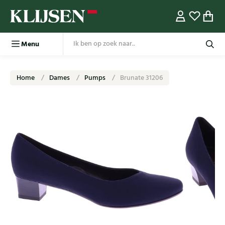
Menu
Home
Dames
Pumps
Brunate 31206