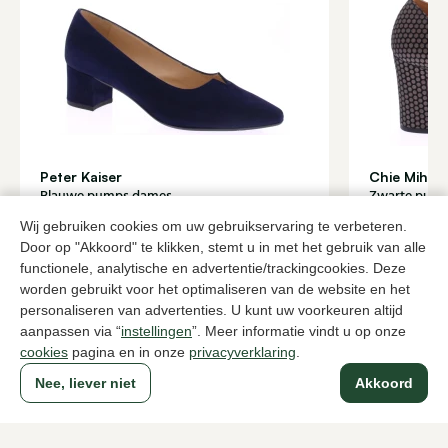
Peter Kaiser
Chie Mihar
Blauwe pumps dames
Zwarte pum
108,00
216,
179,95
359,95
Wij gebruiken cookies om uw gebruikservaring te verbeteren.
Door op "Akkoord" te klikken, stemt u in met het gebruik van alle
functionele, analytische en advertentie/trackingcookies. Deze
worden gebruikt voor het optimaliseren van de website en het
Naar alle producten
personaliseren van advertenties. U kunt uw voorkeuren altijd
aanpassen via “
instellingen
”. Meer informatie vindt u op onze
cookies
pagina en in onze
privacyverklaring
.
Nee, liever niet
Akkoord
Sinds 1983 een begrip in Den Haag