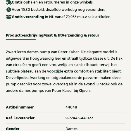
Gratis
ophalen en retourneren in onze winkels.
Voor 15.30 besteld, dezelfde werkdag nog verzonden.
Gratis
verzending
in NL vanaf 79,95* m.u.v sale artikelen.
Productbeschrijving
Maat & fit
Verzending & retour
Zwart leren dames pump van Peter Kaiser. Dit elegante model is
uitgevoerd in hoogwaardig leer en straalt tijdloze klasse uit. De hak
van circa 9 cm geeft een vrouwelijk en slank silhouet, terwijl het
subtiele plateau aan de voorzijde extra comfort en stabiliteit biedt.
De verfijnde afwerking en uitgebalanceerde pasvorm maken deze
pump geschikt voor zowel overdag als in de avond. Ontdek ook de
andere dames pumps van Peter Kaiser bij Klijsen.
Artikelnummer
44048
Ref. leverancier
9-72445-44 022
Gender
Dames