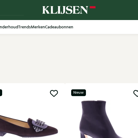
nderhoud
Trends
Merken
Cadeaubonnen
Nieuw