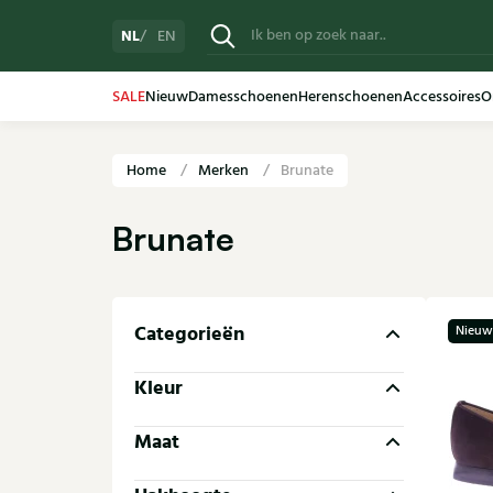
NL
EN
SALE
Nieuw
Damesschoenen
Herenschoenen
Accessoires
O
Home
Merken
Brunate
Brunate
Categorieën
Nieuw
Kleur
Maat