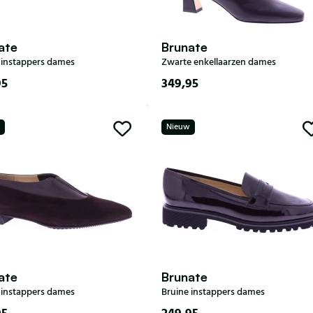
ate
Brunate
 instappers dames
Zwarte enkellaarzen dames
95
349,95
36
37
37,5
38
35
36
37
37,5
38
39
39,5
40
Nieuw
38,5
39
39,5
40
42
40,5
41
42
ate
Brunate
 instappers dames
Bruine instappers dames