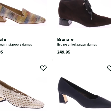
ate
Brunate
leur instappers dames
Bruine enkellaarzen dames
95
249,95
35
36
37
38
38,
37
37,5
38
39
39
39,5
40
40,5
40,5
41
41
42