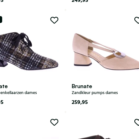
95
249,95
36
37
37,5
38
35
36
37
37,5
38
39
39,5
40
38,5
39
39,5
40
41
42
40,5
41
42
ate
Brunate
 enkellaarzen dames
Zandkleur pumps dames
95
259,95
35
36
37
37,5
38
37,5
38
38,5
39
38,5
39
39,5
40,5
40
41
41
42