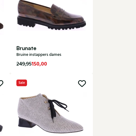
Brunate
Bruine instappers dames
150,00
249,95
5
Sale
37
42