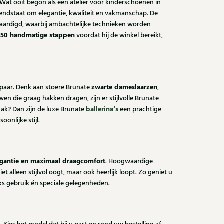
 Wat ooit begon als een atelier voor kinderschoenen in
endstaat om elegantie, kwaliteit en vakmanschap. De
vervaardigd, waarbij ambachtelijke technieken worden
150 handmatige stappen
voordat hij de winkel bereikt,
zwarte dameslaarzen
nd paar. Denk aan stoere Brunate
,
wen die graag hakken dragen, zijn er stijlvolle Brunate
ballerina’s
ak? Dan zijn de luxe Brunate
een prachtige
onlijke stijl.
legantie en maximaal draagcomfort
. Hoogwaardige
 alleen stijlvol oogt, maar ook heerlijk loopt. Zo geniet u
jks gebruik én speciale gelegenheden.