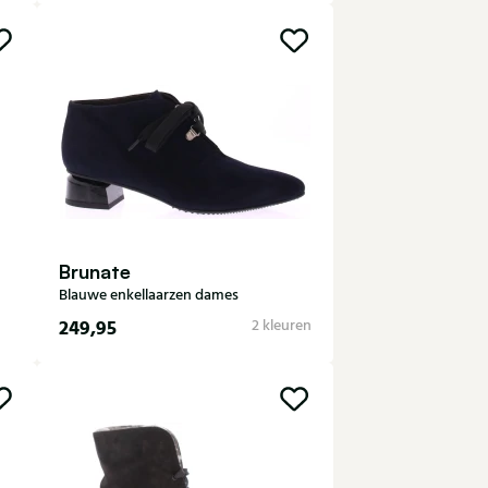
35
36
36,5
37
37,5
38
38,5
39
39,5
40
41
42
Brunate
Blauwe enkellaarzen dames
249,95
2 kleuren
5
35
36
37
37,5
38
38,5
39
39,5
40,5
41
42