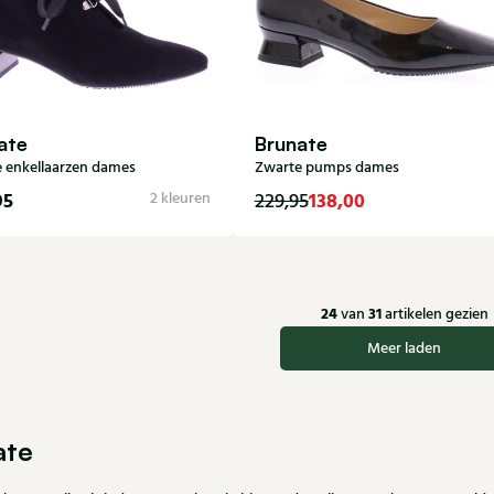
ate
Brunate
 enkellaarzen dames
Zwarte pumps dames
95
138,00
2 kleuren
229,95
36
37
38
38,5
40
40,5
41
42
39,5
24
31
van
artikelen gezien
Meer laden
ate