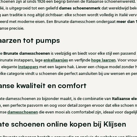
hoenen zijn al sinds 1926 een begrip binnen de Italiaanse schoenenwereld.
dames schoenenmerk
ië, is uitgegroeid tot een geliefd
dat wereldwijd bek
 aan traditie is nog altijd zichtbaar: elke schoen wordt volledig in Italië 
meer dan 
eerd met moderne eisen. Een Brunate damesschoen ondergaat
aanse precisie.
laarzen tot pumps
Brunate damesschoenen
ie
is veelzijdig en biedt voor elke stijl een passe
enkellaarsjes
hoge laarzen
Brunate instappers, lage
en verfijnde
. Voor vrou
instappers
 elegante
met een lagere hak. Liever een chique model zonder h
elke categorie vindt u schoenen die perfect aansluiten bij uw wensen en perso
aanse kwaliteit en comfort
Italiaanse e
te damesschoenen zo bijzonder maakt, is de combinatie van
, een perfecte pasvorm en oog voor detail zorgen ervoor dat elke schoen niet
damesschoenen
anse
die even mooi als comfortabel zijn, ideaal voor dageli
te schoenen online kopen bij Klijsen