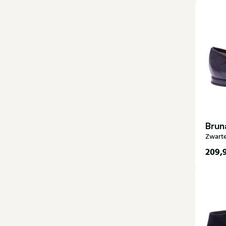
36
38,5
40,5
Brun
Zwarte
209,
35
38
40