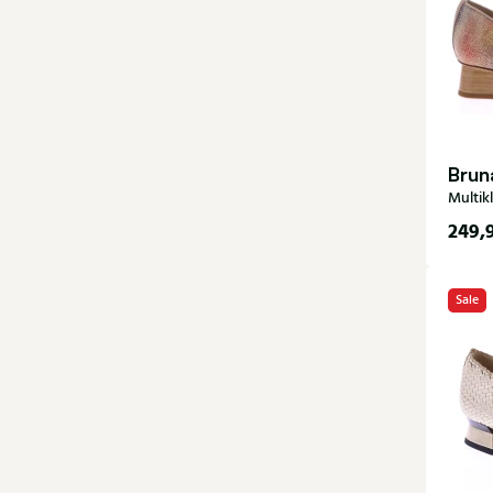
Brun
Multik
249,
36
Sale
40