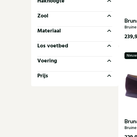
Hakhoogte
Zool
Brun
Bruine
Materiaal
239,
Los voetbed
35
Nieuw
38,5
Voering
40,5
Prijs
Brun
Bruine