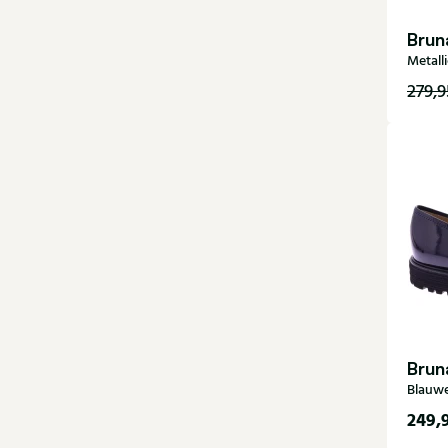
Brun
Metall
279,9
36
40,5
Brun
Blauwe
249,