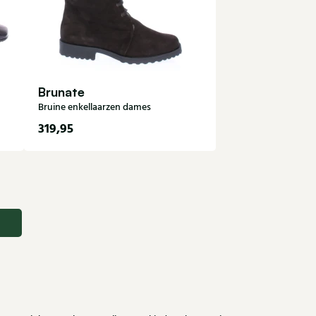
Brunate
Bruine enkellaarzen dames
319,95
36,5
37
37,5
38,5
39
39,5
40
41