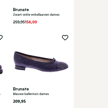
Brunate
Zwart-witte enkellaarzen dames
156,00
259,95
5
37,5
Brunate
s
Blauwe ballerina's dames
209,95