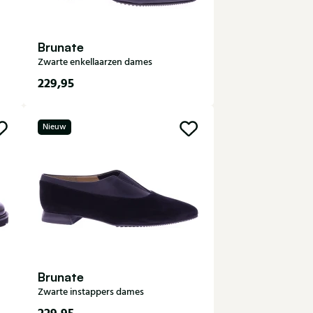
Brunate
Zwarte enkellaarzen dames
229,95
35
36
36,5
37
37,5
Nieuw
38
38,5
39
39,5
40
40,5
41
Brunate
Zwarte instappers dames