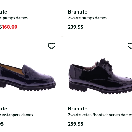
ate
Brunate
ic pumps dames
Zwarte pumps dames
168,00
239,95
5
36,5
38
39,5
36
36,5
37
39
39,
40
40,5
41
42
ate
Brunate
 instappers dames
Zwarte veter-/bootschoenen dame
95
259,95