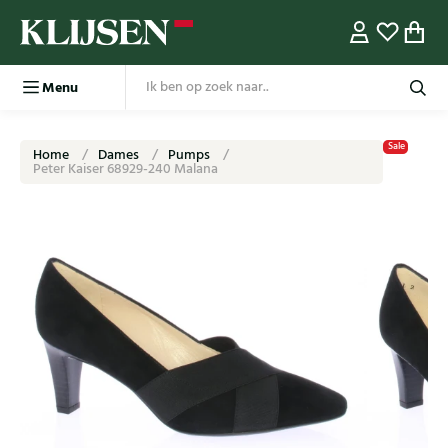
Menu
Sale
Home
Dames
Pumps
Peter Kaiser 68929-240 Malana