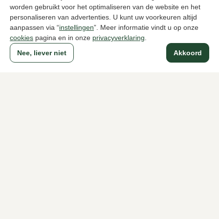
worden gebruikt voor het optimaliseren van de website en het
Naar alle producten
personaliseren van advertenties. U kunt uw voorkeuren altijd
aanpassen via “
instellingen
”. Meer informatie vindt u op onze
cookies
pagina en in onze
privacyverklaring
.
Nee, liever niet
Akkoord
Sinds 1983 een begrip in Den Haag
Voor dames
Voor heren
Over Klijsen
Over ons
Vacatures
Klantenservice
Maten
Ruilen & retourneren
Inloggen / Account
Dameswinkel Klijsen
Herenwinkel Klijsen
Klantenservice