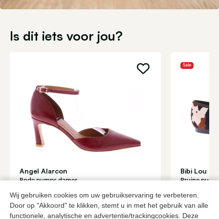
Is dit iets voor jou?
Sale
Angel Alarcon
Bibi Lou
Rode pumps dames
Bruine pump
119,95
102,
169,95
Wij gebruiken cookies om uw gebruikservaring te verbeteren.
Door op "Akkoord" te klikken, stemt u in met het gebruik van alle
functionele, analytische en advertentie/trackingcookies. Deze