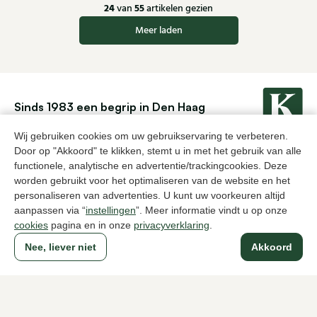
24
55
van
artikelen gezien
Meer laden
Sinds 1983 een begrip in Den Haag
Wij gebruiken cookies om uw gebruikservaring te verbeteren.
Door op "Akkoord" te klikken, stemt u in met het gebruik van alle
Voor dames
Voor heren
functionele, analytische en advertentie/trackingcookies. Deze
worden gebruikt voor het optimaliseren van de website en het
Over Klijsen
personaliseren van advertenties. U kunt uw voorkeuren altijd
aanpassen via “
instellingen
”. Meer informatie vindt u op onze
Over ons
Vacatures
cookies
pagina en in onze
privacyverklaring
.
Klantenservice
Maten
Ruilen & retourneren
Inloggen / Account
Nee, liever niet
Akkoord
Dameswinkel Klijsen
Herenwinkel Klijsen