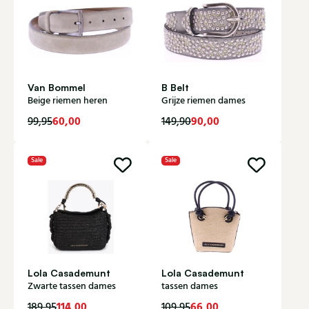
Van Bommel
B Belt
Beige riemen heren
Grijze riemen dames
60,00
90,00
99,95
149,90
Sale
Sale
Lola Casademunt
Lola Casademunt
Zwarte tassen dames
tassen dames
114,00
66,00
189,95
109,95