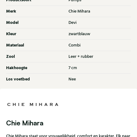
Productsoort
Pumps
Merk
Chie Mihara
Model
Devi
Kleur
zwartblauw
Materiaal
Combi
Zool
Leer + rubber
Hakhoogte
7 cm
Los voetbed
Nee
Chie Mihara
Chie Mihara staat voor vrouwelijkheid, comfort en karakter. Elk paar