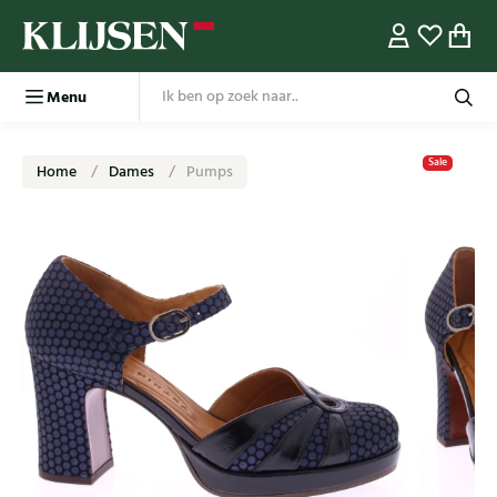
Menu
Sale
Home
Dames
Pumps