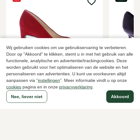
Wij gebruiken cookies om uw gebruikservaring te verbeteren.
Door op "Akkoord" te klikken, stemt u in met het gebruik van alle
functionele, analytische en advertentie/trackingcookies. Deze
Unisa
Guglielmo 
worden gebruikt voor het optimaliseren van de website en het
Rode pumps dames
Zwarte pum
personaliseren van advertenties. U kunt uw voorkeuren altijd
aanpassen via “
instellingen
”. Meer informatie vindt u op onze
78,00
265,00
129,95
cookies
pagina en in onze
privacyverklaring
.
Nee, liever niet
Akkoord
Naar alle producten
Sinds 1983 een begrip in Den Haag