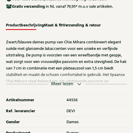
Gratis
verzending
in NL vanaf 79,95* m.u.v sale artikelen.
Productbeschrijving
Maat & fit
Verzending & retour
Zwart/blauwe dames pump van Chie Mihara combineert elegant
suède met glanzende lakaccenten voor een unieke en verfijnde
uitstraling. De pump is voorzien van een wreefbandje met gespje,
wat zorgt voor een vrouwelijke pasvorm en extra stevigheid. De hak
van 7 cm in combinatie met een plateauzool van 1,5 cm biedt
stabiliteit en maakt de schoen comfortabel in gebruik. Het Spaanse
Chie Mihara staat bekend om zijn uitstekende pasvorm en
Meer lezen
verrassende kleur- en materiaalcombinaties. Ontdek ook de andere
dames pumps van Chie Mihara bij Klijsen.
Artikelnummer
44536
Ref. leverancier
DEVI
Gender
Dames