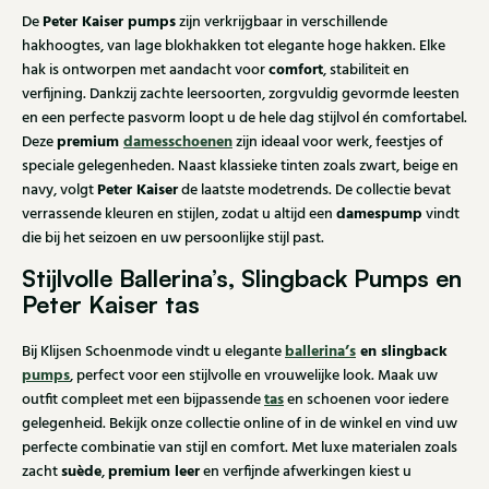
Peter Kaiser pumps
De
zijn verkrijgbaar in verschillende
hakhoogtes, van lage blokhakken tot elegante hoge hakken. Elke
comfort
hak is ontworpen met aandacht voor
, stabiliteit en
verfijning. Dankzij zachte leersoorten, zorgvuldig gevormde leesten
en een perfecte pasvorm loopt u de hele dag stijlvol én comfortabel.
premium
damesschoenen
Deze
zijn ideaal voor werk, feestjes of
speciale gelegenheden. Naast klassieke tinten zoals zwart, beige en
Peter Kaiser
navy, volgt
de laatste modetrends. De collectie bevat
damespump
verrassende kleuren en stijlen, zodat u altijd een
vindt
die bij het seizoen en uw persoonlijke stijl past.
Stijlvolle Ballerina’s, Slingback Pumps en
Peter Kaiser tas
ballerina’s
en slingback
Bij Klijsen Schoenmode vindt u elegante
pumps
, perfect voor een stijlvolle en vrouwelijke look. Maak uw
tas
outfit compleet met een bijpassende
en schoenen voor iedere
gelegenheid. Bekijk onze collectie online of in de winkel en vind uw
perfecte combinatie van stijl en comfort. Met luxe materialen zoals
suède
premium leer
zacht
,
en verfijnde afwerkingen kiest u