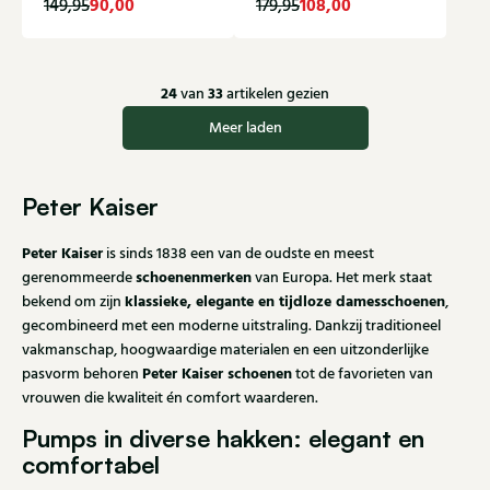
90,00
108,00
149,95
179,95
24
33
van
artikelen gezien
Meer laden
Peter Kaiser
Peter Kaiser
is sinds 1838 een van de oudste en meest
schoenenmerken
gerenommeerde
van Europa. Het merk staat
klassieke, elegante en tijdloze damesschoenen
bekend om zijn
,
gecombineerd met een moderne uitstraling. Dankzij traditioneel
vakmanschap, hoogwaardige materialen en een uitzonderlijke
Peter Kaiser schoenen
pasvorm behoren
tot de favorieten van
vrouwen die kwaliteit én comfort waarderen.
Pumps in diverse hakken: elegant en
comfortabel