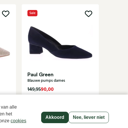
Sale
Sale
Di Laur
Blauwe p
Paul Green
Blauwe pumps dames
90,00
9
149,95
149,95
 van alle
en het
Akkoord
Nee, liever niet
p onze
cookies