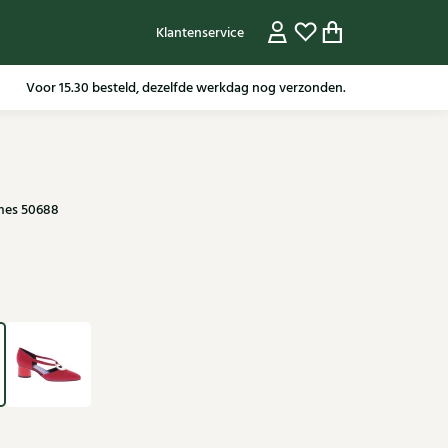
Klantenservice
Gratis verzending in NL vanaf 79,95* m.u.v sale artikelen.
mes 50688