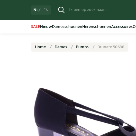
NL
EN
SALE
Nieuw
Damesschoenen
Herenschoenen
Accessoires
O
Home
Dames
Pumps
Brunate 50688