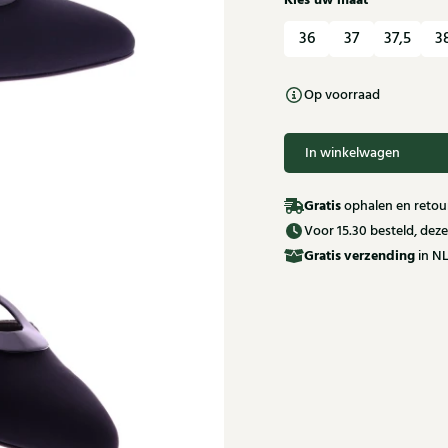
Kies uw maat
36
37
37,5
3
Op voorraad
In winkelwagen
Gratis
ophalen en retour
Voor 15.30 besteld, de
Gratis
verzending
in NL