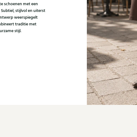
kte schoenen met een
tiel, stijlvol en uiterst
 ontwerp weerspiegelt
bineert traditie met
rzame stijl.