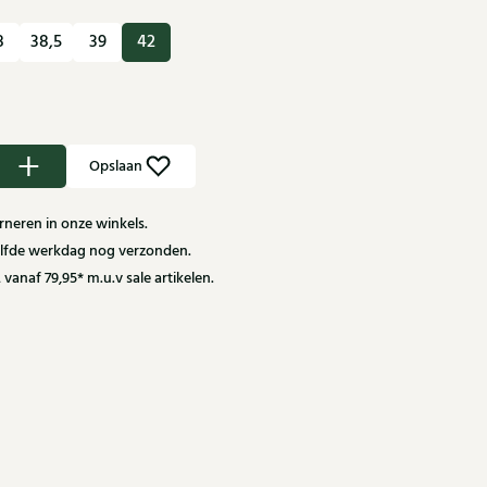
8
38,5
39
42
Opslaan
neren in onze winkels.
zelfde werkdag nog verzonden.
 vanaf 79,95* m.u.v sale artikelen.