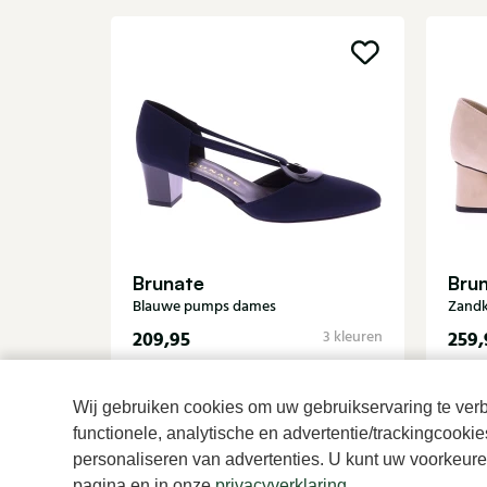
Brunate
Bru
Blauwe pumps dames
Zandk
209,95
259,
3 kleuren
Wij gebruiken cookies om uw gebruikservaring te verbe
functionele, analytische en advertentie/trackingcooki
personaliseren van advertenties. U kunt uw voorkeuren
pagina en in onze
privacyverklaring
.