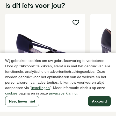
Is dit iets voor jou?
Wij gebruiken cookies om uw gebruikservaring te verbeteren.
Door op "Akkoord" te klikken, stemt u in met het gebruik van alle
functionele, analytische en advertentie/trackingcookies. Deze
Brunate
Unisa
worden gebruikt voor het optimaliseren van de website en het
Blauwe pumps dames
Zwarte pum
personaliseren van advertenties. U kunt uw voorkeuren altijd
aanpassen via “
instellingen
”. Meer informatie vindt u op onze
209,95
3 kleuren
139,95
cookies
pagina en in onze
privacyverklaring
.
Nee, liever niet
Akkoord
Naar alle producten