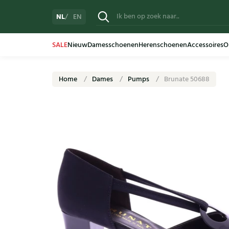
NL
EN
SALE
Nieuw
Damesschoenen
Herenschoenen
Accessoires
O
Home
Dames
Pumps
Brunate 50688