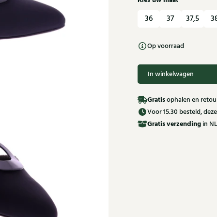
Kies uw maat
36
37
37,5
3
Op voorraad
In winkelwagen
Gratis
ophalen en retour
Voor 15.30 besteld, de
Gratis
verzending
in NL