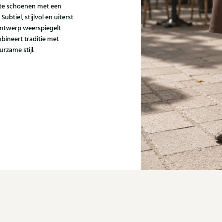
kte schoenen met een
tiel, stijlvol en uiterst
 ontwerp weerspiegelt
bineert traditie met
rzame stijl.