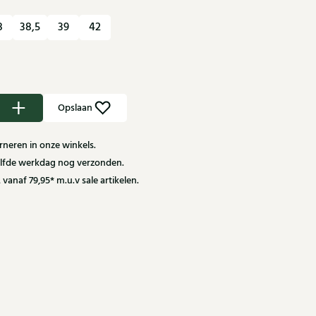
8
38,5
39
42
Opslaan
neren in onze winkels.
zelfde werkdag nog verzonden.
 vanaf 79,95* m.u.v sale artikelen.