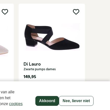
Sale
Unisa
Metallic 
Di Lauro
Zwarte pumps dames
149,95
7
129,95
 van alle
en het
Akkoord
Nee, liever niet
p onze
cookies