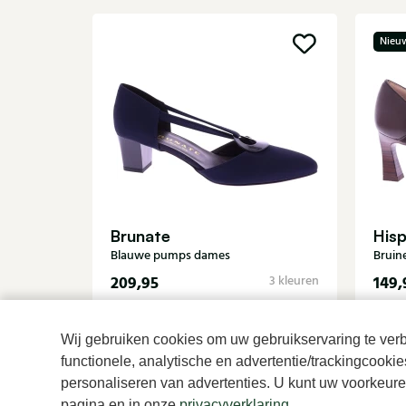
Nieu
Brunate
Hisp
Blauwe pumps dames
Bruin
209,95
149,
3 kleuren
Wij gebruiken cookies om uw gebruikservaring te verbe
functionele, analytische en advertentie/trackingcooki
personaliseren van advertenties. U kunt uw voorkeuren
pagina en in onze
privacyverklaring
.