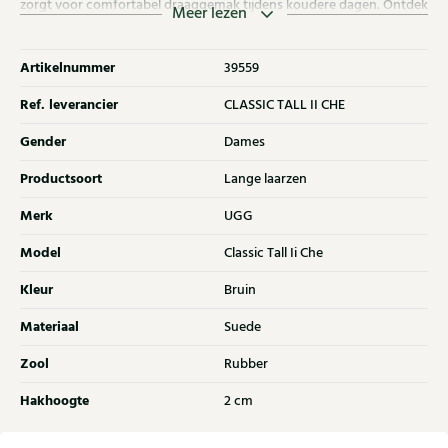
zorgt voor comfortabel draaggemak tijdens koudere dagen. Ontdek
Meer lezen
ook de andere dames laarzen van UGG bij Klijsen.
Artikelnummer
39559
Ref. leverancier
CLASSIC TALL II CHE
Gender
Dames
Productsoort
Lange laarzen
Merk
UGG
Model
Classic Tall Ii Che
Kleur
Bruin
Materiaal
Suede
Zool
Rubber
Hakhoogte
2 cm