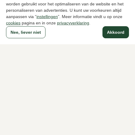
worden gebruikt voor het optimaliseren van de website en het
personaliseren van advertenties. U kunt uw voorkeuren altijd
aanpassen via “
instellingen
”. Meer informatie vindt u op onze
cookies
pagina en in onze
privacyverklaring
.
Nee, liever niet
Akkoord
Dubarry
Nalini
Bruine lange laarzen dames
Bruine lange
329,95
319,95
Naar alle producten
Sinds 1983 een begrip in Den Haag
Voor dames
Voor heren