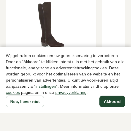
Wij gebruiken cookies om uw gebruikservaring te verbeteren.
Nalini
Sendra
Bruine lange laarzen dames
Cognac lang
Door op "Akkoord" te klikken, stemt u in met het gebruik van alle
functionele, analytische en advertentie/trackingcookies. Deze
319,95
168,
279,95
worden gebruikt voor het optimaliseren van de website en het
personaliseren van advertenties. U kunt uw voorkeuren altijd
aanpassen via “
instellingen
”. Meer informatie vindt u op onze
Naar alle producten
cookies
pagina en in onze
privacyverklaring
.
Nee, liever niet
Akkoord
Sinds 1983 een begrip in Den Haag