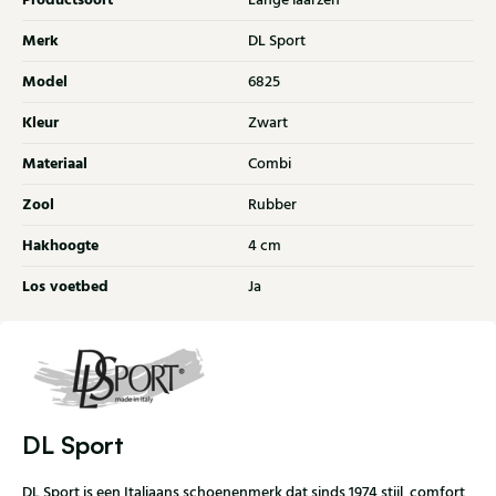
Productsoort
Lange laarzen
Merk
DL Sport
Model
6825
Kleur
Zwart
Materiaal
Combi
Zool
Rubber
Hakhoogte
4 cm
Los voetbed
Ja
DL Sport
DL Sport is een Italiaans schoenenmerk dat sinds 1974 stijl, comfort