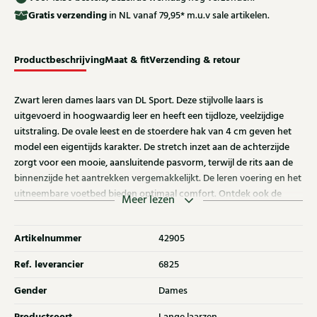
Gratis
verzending
in NL vanaf 79,95* m.u.v sale artikelen.
Productbeschrijving
Maat & fit
Verzending & retour
Zwart leren dames laars van DL Sport. Deze stijlvolle laars is
uitgevoerd in hoogwaardig leer en heeft een tijdloze, veelzijdige
uitstraling. De ovale leest en de stoerdere hak van 4 cm geven het
model een eigentijds karakter. De stretch inzet aan de achterzijde
zorgt voor een mooie, aansluitende pasvorm, terwijl de rits aan de
binnenzijde het aantrekken vergemakkelijkt. De leren voering en het
uitneembare voetbed bieden optimaal comfort. Ontdek ook de
Meer lezen
andere dames laarzen van Nalini bij Klijsen.
Artikelnummer
42905
Ref. leverancier
6825
Gender
Dames