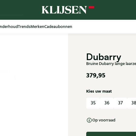
nderhoud
Trends
Merken
Cadeaubonnen
Dubarry
Bruine Dubarry lange laarz
379,95
Kies uw maat
35
36
37
3
Op voorraad