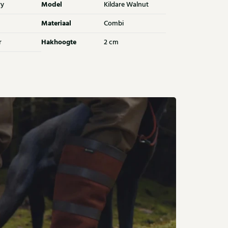
Model
ry
Kildare Walnut
Materiaal
Combi
Hakhoogte
r
2 cm