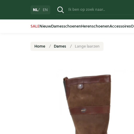
NL
EN
SALE
Nieuw
Damesschoenen
Herenschoenen
Accessoires
O
Home
Dames
Lange laarzen