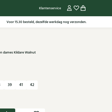
Klantenservice
Gratis verzending in NL vanaf 79,95* m.u.v sale artikelen.
Voor 15.30 besteld, dezelfde werkdag nog verzonden.
en dames Kildare Walnut
8
39
41
42