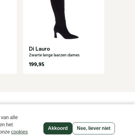
Nalini
Bruine la
Di Lauro
Zwarte lange laarzen dames
199,95
319,95
Sinds 1983 een begrip in Den Haag
 van alle
en het
Akkoord
Nee, liever niet
p onze
cookies