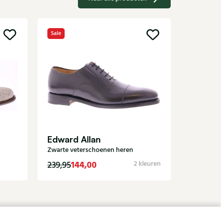
Sale
Corden
Roodbruin
Edward Allan
Zwarte veterschoenen heren
144,00
279,95
239,95
2 kleuren