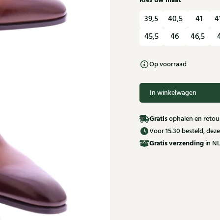
Kies uw maat
39,5
40,5
41
4
45,5
46
46,5
Op voorraad
In winkelwagen
Gratis
ophalen en retour
Voor 15.30 besteld, de
Gratis
verzending
in NL