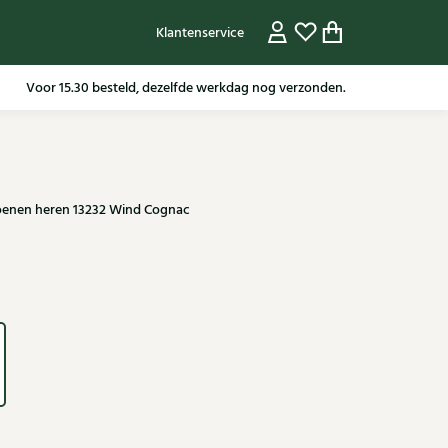
Klantenservice
Gratis verzending in NL vanaf 79,95* m.u.v sale artikelen.
oenen heren 13232 Wind Cognac