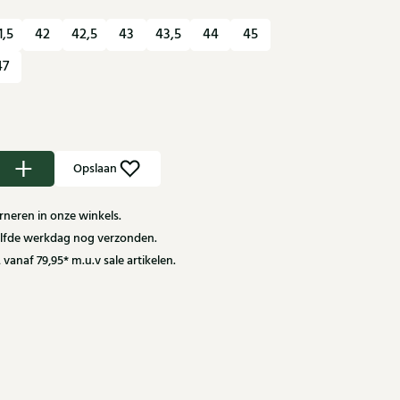
1,5
42
42,5
43
43,5
44
45
47
Opslaan
neren in onze winkels.
zelfde werkdag nog verzonden.
 vanaf 79,95* m.u.v sale artikelen.