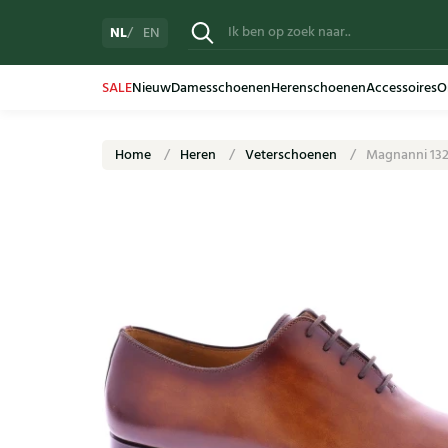
NL
EN
SALE
Nieuw
Damesschoenen
Herenschoenen
Accessoires
O
Home
Heren
Veterschoenen
Magnanni 13