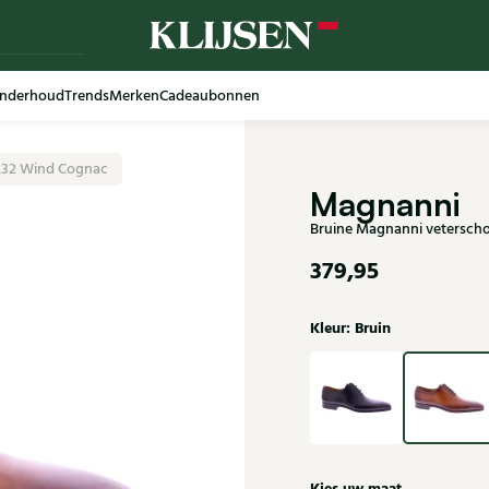
nderhoud
Trends
Merken
Cadeaubonnen
232 Wind Cognac
Magnanni
Bruine Magnanni vetersch
379,95
Kleur: Bruin