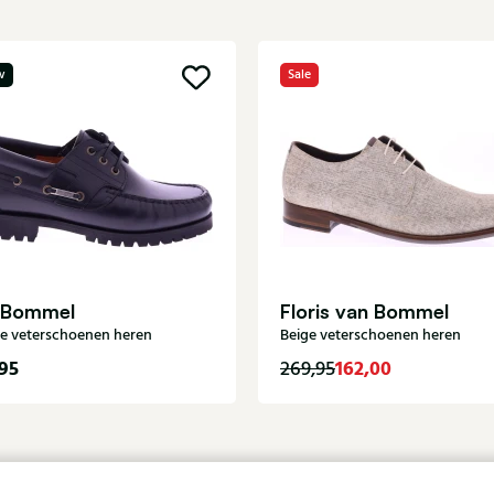
w
Sale
 Bommel
Floris van Bommel
e veterschoenen heren
Beige veterschoenen heren
95
162,00
269,95