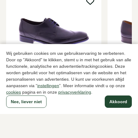
Wij gebruiken cookies om uw gebruikservaring te verbeteren.
Door op "Akkoord" te klikken, stemt u in met het gebruik van alle
Floris van Bommel
Magnanni
functionele, analytische en advertentie/trackingcookies. Deze
Zwarte veterschoenen heren
Bruine veter
worden gebruikt voor het optimaliseren van de website en het
personaliseren van advertenties. U kunt uw voorkeuren altijd
289,95
379,95
aanpassen via “
instellingen
”. Meer informatie vindt u op onze
cookies
pagina en in onze
privacyverklaring
.
Nee, liever niet
Akkoord
Naar alle producten
Sinds 1983 een begrip in Den Haag