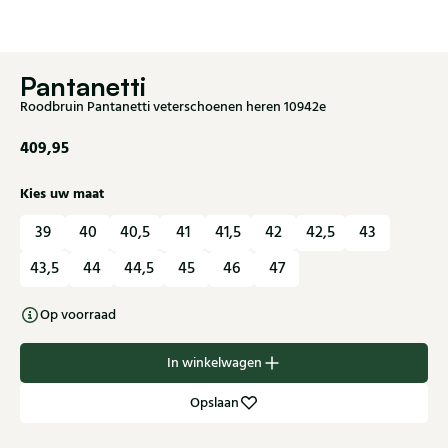
Pantanetti
Roodbruin Pantanetti veterschoenen heren 10942e
409,95
Kies uw maat
39
40
40,5
41
41,5
42
42,5
43
43,5
44
44,5
45
46
47
Op voorraad
In winkelwagen
Opslaan