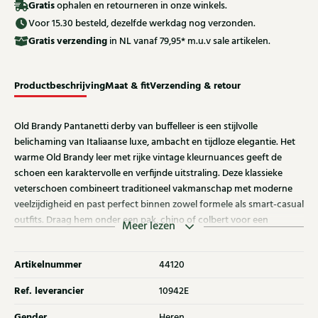
Gratis
ophalen en retourneren in onze winkels.
Voor 15.30 besteld, dezelfde werkdag nog verzonden.
Gratis
verzending
in NL vanaf 79,95* m.u.v sale artikelen.
Productbeschrijving
Maat & fit
Verzending & retour
Old Brandy Pantanetti derby van buffelleer is een stijlvolle
belichaming van Italiaanse luxe, ambacht en tijdloze elegantie. Het
warme Old Brandy leer met rijke vintage kleurnuances geeft de
schoen een karaktervolle en verfijnde uitstraling. Deze klassieke
veterschoen combineert traditioneel vakmanschap met moderne
veelzijdigheid en past perfect binnen zowel formele als smart-casual
outfits. Draag hem onder een pak, chino of colbert voor een
Meer lezen
elegante en onderscheidende look met Italiaanse klasse.
Artikelnummer
44120
Ref. leverancier
10942E
Gender
Heren