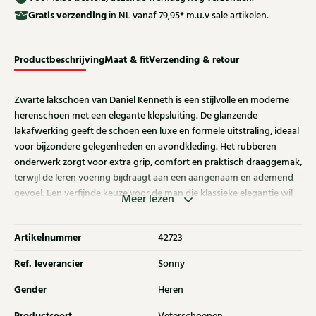
Gratis
verzending
in NL vanaf 79,95* m.u.v sale artikelen.
Productbeschrijving
Maat & fit
Verzending & retour
Zwarte lakschoen van Daniel Kenneth is een stijlvolle en moderne
herenschoen met een elegante klepsluiting. De glanzende
lakafwerking geeft de schoen een luxe en formele uitstraling, ideaal
voor bijzondere gelegenheden en avondkleding. Het rubberen
onderwerk zorgt voor extra grip, comfort en praktisch draaggemak,
terwijl de leren voering bijdraagt aan een aangenaam en ademend
gevoel. Een verfijnde keuze voor de man die klassieke elegantie wil
Meer lezen
combineren met hedendaags comfort en gebruiksgemak.
Artikelnummer
42723
Ref. leverancier
Sonny
Gender
Heren