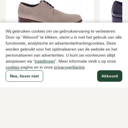
Wij gebruiken cookies om uw gebruikservaring te verbeteren.
Door op "Akkoord" te klikken, stemt u in met het gebruik van alle
functionele, analytische en advertentie/trackingcookies. Deze
Floris van Bommel
Daniel Ken
worden gebruikt voor het optimaliseren van de website en het
Taupe veterschoenen heren
Zwarte vete
personaliseren van advertenties. U kunt uw voorkeuren altijd
156,00
149,95
259,95
aanpassen via “
instellingen
”. Meer informatie vindt u op onze
cookies
pagina en in onze
privacyverklaring
.
Nee, liever niet
Akkoord
Naar alle producten
Sinds 1983 een begrip in Den Haag