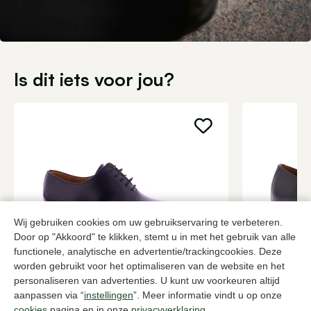
Is dit iets voor jou?
Wij gebruiken cookies om uw gebruikservaring te verbeteren.
Door op "Akkoord" te klikken, stemt u in met het gebruik van alle
functionele, analytische en advertentie/trackingcookies. Deze
worden gebruikt voor het optimaliseren van de website en het
Magnanni
Van Bomme
personaliseren van advertenties. U kunt uw voorkeuren altijd
Zwarte veterschoenen heren
Zwarte vete
aanpassen via “
instellingen
”. Meer informatie vindt u op onze
379,95
2 kleuren
289,95
cookies
pagina en in onze
privacyverklaring
.