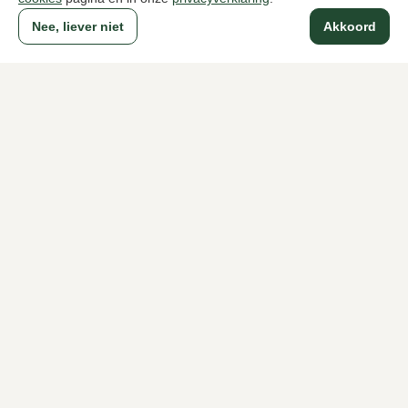
Nee, liever niet
Akkoord
Naar alle producten
Sinds 1983 een begrip in Den Haag
Voor dames
Voor heren
Over Klijsen
Over ons
Vacatures
Klantenservice
Maten
Ruilen & retourneren
Inloggen / Account
Dameswinkel Klijsen
Herenwinkel Klijsen