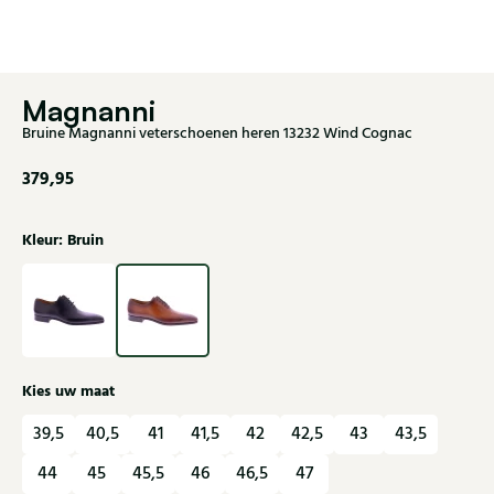
Magnanni
Bruine Magnanni veterschoenen heren 13232 Wind Cognac
379,95
Kleur: Bruin
Kies uw maat
39,5
40,5
41
41,5
42
42,5
43
43,5
44
45
45,5
46
46,5
47