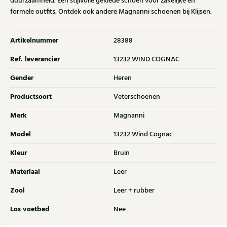
duurzaamheid. Een stijlvolle geklede schoen voor zakelijke en
formele outfits. Ontdek ook andere Magnanni schoenen bij Klijsen.
Artikelnummer
28388
Ref. leverancier
13232 WIND COGNAC
Gender
Heren
Productsoort
Veterschoenen
Merk
Magnanni
Model
13232 Wind Cognac
Kleur
Bruin
Materiaal
Leer
Zool
Leer + rubber
Los voetbed
Nee