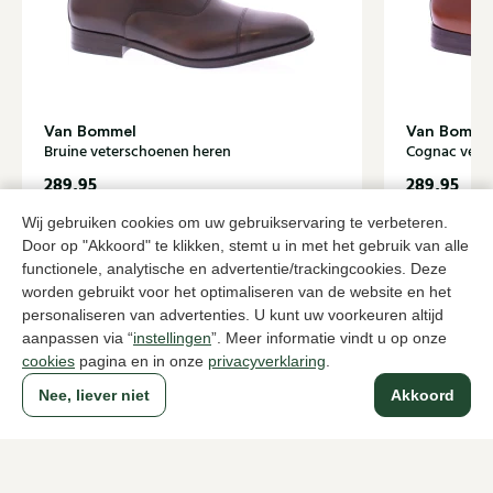
Van Bommel
Van Bomme
Bruine veterschoenen heren
Cognac vete
289,95
289,95
Wij gebruiken cookies om uw gebruikservaring te verbeteren.
Door op "Akkoord" te klikken, stemt u in met het gebruik van alle
Naar alle producten
functionele, analytische en advertentie/trackingcookies. Deze
worden gebruikt voor het optimaliseren van de website en het
personaliseren van advertenties. U kunt uw voorkeuren altijd
aanpassen via “
instellingen
”. Meer informatie vindt u op onze
cookies
pagina en in onze
privacyverklaring
.
Sinds 1983 een begrip in Den Haag
Nee, liever niet
Akkoord
Voor dames
Voor heren