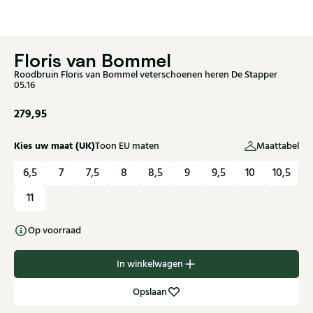
Floris van Bommel
Roodbruin Floris van Bommel veterschoenen heren De Stapper
05.16
279,95
Kies uw maat (UK)
Toon EU maten
Maattabel
6,5
7
7,5
8
8,5
9
9,5
10
10,5
11
Op voorraad
In winkelwagen
Opslaan