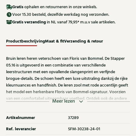
Gratis
ophalen en retourneren in onze winkels.
Voor 15.30 besteld, dezelfde werkdag nog verzonden.
Gratis
verzending
in NL vanaf 79,95* m.u.v sale artikelen.
Productbeschrijving
Maat & fit
Verzending & retour
Bruin leren heren veterschoen van Floris van Bommel. De Stapper
05.16 is uitgevoerd in een combinatie van verschillende
leerstructuren met een opvallende slangenprint en verfijnde
brogue-details. De schoen heeft een luxe uitstraling dankzij de rijke
kleurnuances en handfinish. De leren zool met rode accentlijn geeft
het model een herkenbare Floris van Bommel-signatuur. Voorzien
van een comfortabel uitneembaar voetbed. Ontdek ook de andere
Meer lezen
veterschoenen van Floris van Bommel bij Klijsen.
Artikelnummer
37289
Ref. leverancier
SFM-30238-24-01