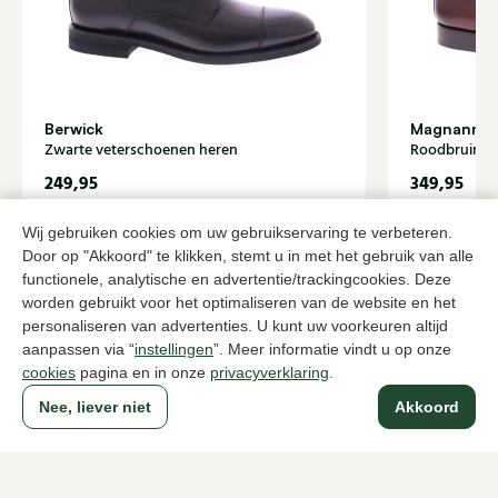
Berwick
Magnanni
Zwarte veterschoenen heren
Roodbruin v
249,95
349,95
Wij gebruiken cookies om uw gebruikservaring te verbeteren.
Door op "Akkoord" te klikken, stemt u in met het gebruik van alle
Naar alle producten
functionele, analytische en advertentie/trackingcookies. Deze
worden gebruikt voor het optimaliseren van de website en het
personaliseren van advertenties. U kunt uw voorkeuren altijd
aanpassen via “
instellingen
”. Meer informatie vindt u op onze
cookies
pagina en in onze
privacyverklaring
.
Sinds 1983 een begrip in Den Haag
Nee, liever niet
Akkoord
Voor dames
Voor heren