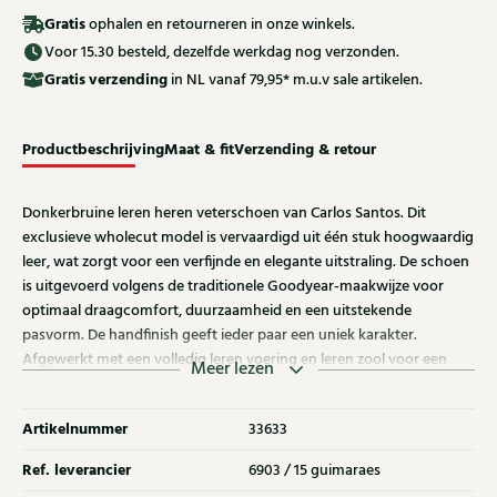
Gratis
ophalen en retourneren in onze winkels.
Voor 15.30 besteld, dezelfde werkdag nog verzonden.
Gratis
verzending
in NL vanaf 79,95* m.u.v sale artikelen.
Productbeschrijving
Maat & fit
Verzending & retour
Donkerbruine leren heren veterschoen van Carlos Santos. Dit
exclusieve wholecut model is vervaardigd uit één stuk hoogwaardig
leer, wat zorgt voor een verfijnde en elegante uitstraling. De schoen
is uitgevoerd volgens de traditionele Goodyear-maakwijze voor
optimaal draagcomfort, duurzaamheid en een uitstekende
pasvorm. De handfinish geeft ieder paar een uniek karakter.
Afgewerkt met een volledig leren voering en leren zool voor een
Meer lezen
luxe draagervaring. Ontdek ook de andere veterschoenen van
Carlos Santos bij Klijsen.
Artikelnummer
33633
Ref. leverancier
6903 / 15 guimaraes