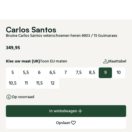
Carlos Santos
Bruine Carlos Santos veterschoenen heren 6903 / 15 Guimaraes
349,95
Kies uw maat (UK)
Toon EU maten
Maattabel
5
5,5
6
6,5
7
7,5
8,5
9
10
10,5
11
11,5
12
Op voorraad
In winkelwagen
Opslaan