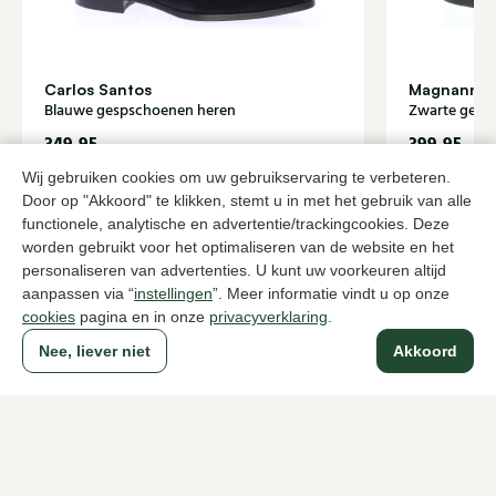
Carlos Santos
Magnanni
Blauwe gespschoenen heren
Zwarte gesp
349,95
399,95
Wij gebruiken cookies om uw gebruikservaring te verbeteren.
Door op "Akkoord" te klikken, stemt u in met het gebruik van alle
Naar alle producten
functionele, analytische en advertentie/trackingcookies. Deze
worden gebruikt voor het optimaliseren van de website en het
personaliseren van advertenties. U kunt uw voorkeuren altijd
aanpassen via “
instellingen
”. Meer informatie vindt u op onze
cookies
pagina en in onze
privacyverklaring
.
Sinds 1983 een begrip in Den Haag
Nee, liever niet
Akkoord
Voor dames
Voor heren
Over Klijsen