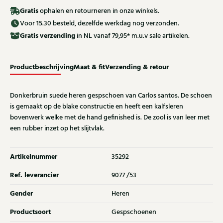
Gratis
ophalen en retourneren in onze winkels.
Voor 15.30 besteld, dezelfde werkdag nog verzonden.
Gratis
verzending
in NL vanaf 79,95* m.u.v sale artikelen.
Productbeschrijving
Maat & fit
Verzending & retour
Donkerbruin suede heren gespschoen van Carlos santos. De schoen
is gemaakt op de blake constructie en heeft een kalfsleren
bovenwerk welke met de hand gefinished is. De zool is van leer met
een rubber inzet op het slijtvlak.
Artikelnummer
35292
Ref. leverancier
9077 /53
Gender
Heren
Productsoort
Gespschoenen